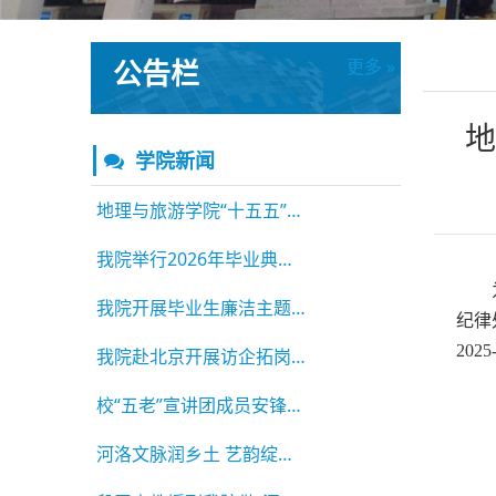
公告栏
更多 »
更多 »
地
学院新闻
地理与旅游学院“十五五”高质量发展论坛顺利举
我院举行2026年毕业典礼暨学位授予仪式
我院开展毕业生廉洁主题教育系列活动
纪律
20
我院赴北京开展访企拓岗活动
校“五老”宣讲团成员安锋老师为我院学生做专题
河洛文脉润乡土 艺韵绽放助振兴 ——2026年河南