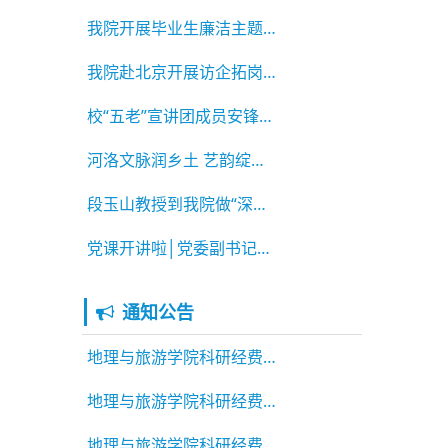
我院开展毕业生廉洁主题教育系列活动
我院赴北京开展访企拓岗活动
校“五老”宣讲团成员安锋老师为我院学生做专题
河洛文脉润乡土 艺韵绽放助振兴 ——2026年河南
段玉山教授到我院做“深耕地理课改 教研赋能育
党课开讲啦│党委副书记李佳为2026届毕业生党员
通知公告
地理与旅游学院科研经费绩效公示
地理与旅游学院科研经费绩效公示
地理与旅游学院科研经费绩效公示