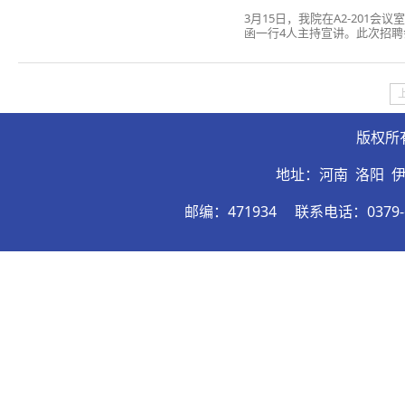
3月15日，我院在A2-20
函一行4人主持宣讲。此次招聘
30余人参加此次宣讲会。本
院的专业建设。开元森泊度假乐
版权所
地址：河南 洛阳 
邮编：471934
联系电话：0379-6