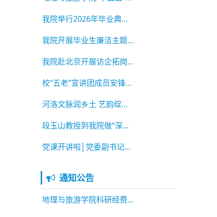
我院举行2026年毕业典礼暨学位授予仪式
我院开展毕业生廉洁主题教育系列活动
我院赴北京开展访企拓岗活动
校“五老”宣讲团成员安锋老师为我院学生做专题
河洛文脉润乡土 艺韵绽放助振兴 ——2026年河南
段玉山教授到我院做“深耕地理课改 教研赋能育
党课开讲啦│党委副书记李佳为2026届毕业生党员
通知公告
地理与旅游学院科研经费绩效公示