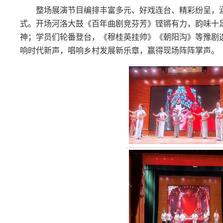
整场展演节目编排丰富多元、好戏连台、精彩纷呈，
式。开场河洛大鼓《百年曲剧竞芬芳》铿锵有力，韵味十
神；学员们轮番登台，《穆桂英挂帅》《朝阳沟》等豫剧
响时代新声，唱响乡村发展新乐章，赢得现场阵阵掌声。