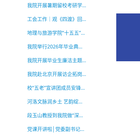
我院开展暑期留校考研学生慰问活动
工会工作｜观《四渡》回望长征路 庆建党105周
地理与旅游学院“十五五”高质量发展论坛顺利举
我院举行2026年毕业典礼暨学位授予仪式
我院开展毕业生廉洁主题教育系列活动
我院赴北京开展访企拓岗活动
校“五老”宣讲团成员安锋老师为我院学生做专题
河洛文脉润乡土 艺韵绽放助振兴 ——2026年河南
段玉山教授到我院做“深耕地理课改 教研赋能育
党课开讲啦│党委副书记李佳为2026届毕业生党员