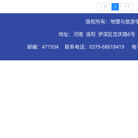
园等四家单位进行了为期两...
上页
1
下页
版权所有：地理与旅游
地址：河南 洛阳 伊滨区吉庆路6号
邮编：471934
联系电话：0379-68618419
电子