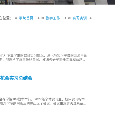
在位置：
学院首页
->
教学工作
->
实习实训
->
（师范）专业学生的教育实习情况，深化与实习单位的交流与合
日下午，地理科学系主任杨会民、教法教研室主任文青和系副主
洛龙区十二中与洛龙区八中等实习单位看望2021级地理科学
导、实习指导老师等就教育实习工作、实习生的表现与生活
丹花会实习总结会
会在学院104教室举行。2022级全体实习生，校内实习指导
旅游学院副院长王洪瑞出席了会议。会议由旅游管理系系主
丹花会实习情况，指出今年是第41届洛阳牡丹文化节，从4
专业的82名同学，在龙门石窟、龙门海洋馆、白马寺、神州牡丹