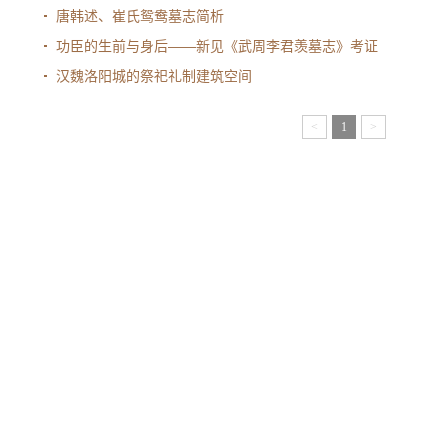
唐韩述、崔氏鸳鸯墓志简析
功臣的生前与身后——新见《武周李君羡墓志》考证
汉魏洛阳城的祭祀礼制建筑空间
<
1
>