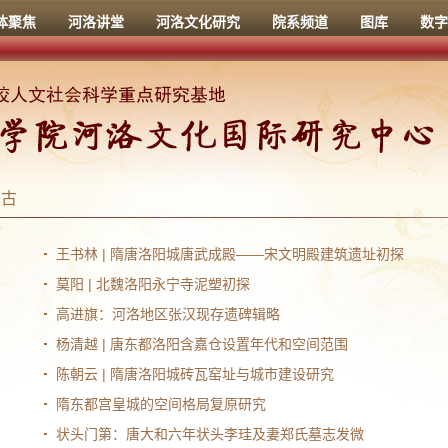
体聚焦
河洛讲堂
河洛文化研究
院系频道
图库
数字
考古
王书林 | 隋唐洛阳城唐武成殿——宋文明殿建筑遗址初探
莫阳 | 北魏洛阳永宁寺泥塑初探
高进旗：河洛地区张汉现存遗碑辑略
杨清越 | 唐东都洛阳含嘉仓设置年代和空间范围
陈朝云 | 隋唐洛阳城砖瓦窑址与城市建设研究
隋东都宫皇城的空间格局复原研究
状头门第：唐大和六年状头李珪及妻郑氏墓志发微