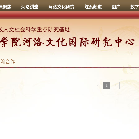
体聚焦
河洛讲堂
河洛文化研究
院系频道
图库
数字
交流合作
<
1
>