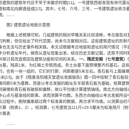
号建筑的建筑年代应不早于宋徽宗时期[11]。一号建筑西部发现有宋代基址
道和南北向廊道组成[12]。其中，七号、六号、三号、一号建筑遗址依
貌。
图2 建筑遗址地层示意图
根据上述梳理可知，几组建筑的相对早晚关系比较清晰，考古报告对
的判断，但仅给出了时代范围，尚未与文献相对应。这些建筑遗址的形制
身也无法与历史事件相关联。本文试根据考古地层和遗址的用尺情况（平
步分析遗址年代，继而从遗址现象出发，结合历史文献记载，还原不同时
并探讨其改造原因及建筑功能和空间的关系。
一、隋武安殿（七号建筑）
台基，残高1米，为红褐土夯筑而成。夯土台基下面预埋整齐的基石。这
的，也有一块一组的，它们的行距、间距都是5米左右。青石板与上面磉
5米[13]。由于《隋唐洛阳城天堂遗址发掘报告》图一四中绘制了青石板
墩间距5米为基数，而是以考古发掘的殿址东半部青石板为基础，核算建
到磉墩和青石板有破损和偏移，故以平均值计算建筑轴线。南北方向轴线
中心点与基准线的距离，进而测算平均数。东西方向轴线以考古发掘所设
此过程中，剔除偏差超过两个标准差的数据，再次求平均值。以测算出的
计算（附表1、2）。经测算，七号建筑当以1尺=29.5厘米为标准用尺（附表
计算表