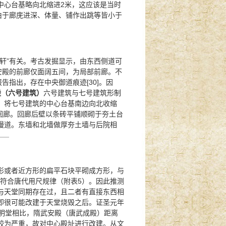
中心台基略向北缩进2米，这应该是当时
是由于廊庑进深、体量、铺作出跳等皆小于
轩”有关。考古发掘显示，由东西侧道可
武安殿的前廊仅面阔五间，为局部前廊。不
告指出，存在中央御道痕迹[30]。因
殿（六号建筑）
六号建筑与七号建筑形制
。将七号建筑的中心台基南边向北收缩
置回廊。回廊后壁以条砖平铺顺砌于夯土台
慢道。东墙和北墙做厚夯土墙与后院相
形或者近方形的扁平石块平砌成方形，与
尺也符合唐代用尺规律（附表5）。因此推测
与天堂同期存在过，且二者有直接东西相
即很可能改建于天堂烧毁之后。证圣元年
。与明堂相比，隋武安殿（唐武成殿）距离
较为严重，故对中心殿址进行改建。从文