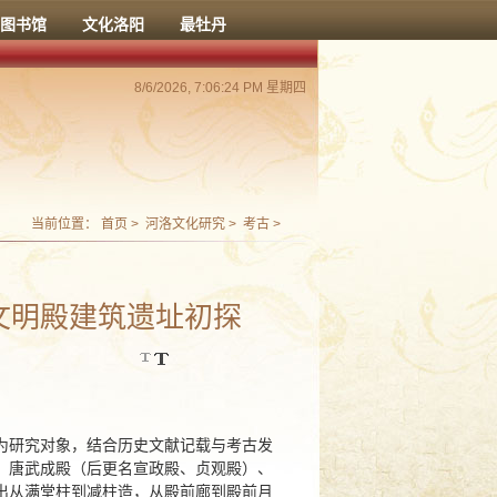
图书馆
文化洛阳
最牡丹
8/6/2026, 7:06:26 PM 星期四
当前位置：
首页
>
河洛文化研究
>
考古
>
宋文明殿建筑遗址初探
为研究对象，结合历史文献记载与考古发
、唐武成殿（后更名宣政殿、贞观殿）、
出从满堂柱到减柱造，从殿前廊到殿前月