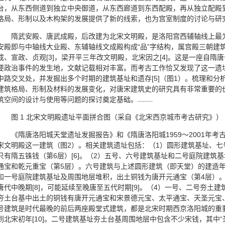
台，从东西侧道到独立中央御道，从东西廊道到东西配殿，再从独立配殿
格局、形制以及木构架的发展提供了新的线索，也为宫室制度的讨论与研
隋武安殿、唐武成殿，后改建为北宋文明殿，是洛阳宫西辅轴线上最为
安殿即与中轴线大业殿、东辅轴线文成殿构成“品”字结构，属宫殿三朝建筑
成、宣政、贞观[3]，梁开平三年改文明殿，北宋因之[4]。这是一座自
要政治事件的发生地，文献记载相对丰富。而考古工作恰又发现了这一遗
中路交叉处，并发掘出多个时期的建筑基址和遗存[5]（图1）。梳理和
建筑格局、形制及材料的发展变化，对唐宋建筑史的研究具有非常重要的
筑空间的设计与使用等问题的探讨奠定基础。
图 1 北宋文明殿遗址平面拼合图（采自《北宋西京城市考古研究》）
《隋唐洛阳城天堂遗址发掘报告》和《隋唐洛阳城1959～2001年考
宋文明殿这一建筑（图2）。相关建筑遗址包括：（1）圆形建筑基址、
只有隋五铢钱（第6层）[6]。（2）五号、六号建筑基址和二号庭院建筑
通宝和乾元重宝（第5层）。六号建筑与上述圆形建筑（即天堂）的建造年代
和一号庭院建筑基址及周围地层堆积，出土铜钱为唐开元通宝（第4层）
唐代中晚期[8]，可能延续至晚唐至五代时期[9]。（4）一号、二号夯土
夯土台基中出土的铜钱有唐开元通宝和宋景德元宝、太平通宝、天圣元宝
号建筑是时代最晚的前后两座殿堂式建筑，都是北宋时期西京洛阳城的重
到北宋初年[10]。二号建筑基址夯土台基周围地层中包含不少宋钱，其中