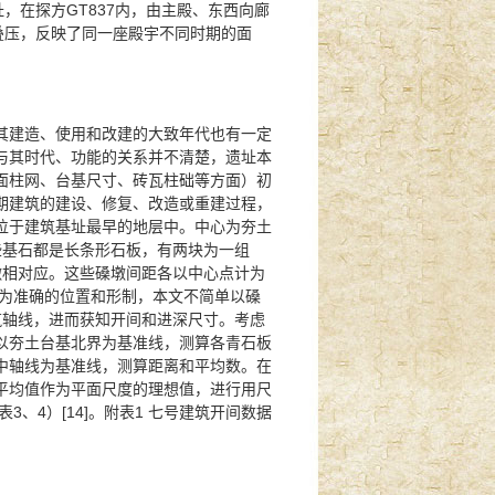
，在探方GT837内，由主殿、东西向廊
次叠压，反映了同一座殿宇不同时期的面
其建造、使用和改建的大致年代也有一定
与其时代、功能的关系并不清楚，遗址本
面柱网、台基尺寸、砖瓦柱础等方面）初
期建筑的建设、修复、改造或重建过程，
位于建筑基址最早的地层中。中心为夯土
些基石都是长条形石板，有两块为一组
墩相对应。这些磉墩间距各以中心点计为
较为准确的位置和形制，本文不简单以磉
筑轴线，进而获知开间和进深尺寸。考虑
以夯土台基北界为基准线，测算各青石板
中轴线为基准线，测算距离和平均数。在
平均值作为平面尺度的理想值，进行用尺
3、4）[14]。附表1 七号建筑开间数据