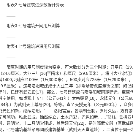
附表2 七号建筑进深数据计算表
附表3 七号建筑开间用尺测算
附表4 七号建筑进深用尺测算
隋唐时期的用尺制度较为稳定，可大致划分为三个时期：开皇尺（29.5
（24.6厘米，大业三年[16]至隋末）和唐尺（29.5厘米）。将《大业
其1400步对应2100米（1尺30厘米），500步对应725米（1尺29厘
29.5厘米）。这与洛阳城建成于大业二年（即隋炀帝改度量衡之前）的
建时，已建有武安殿[17]。那么，七号建筑应与隋洛阳城同期建造。至
殿宇使用，如贞观十五年（公元641年）太宗赐宴[18]、永隆元年（公元68
684年）为武则天上尊号[20]，等等。直至天授元年（公元690年），
仍光色如新，继续沿用。“……洛阳宫室，皆隋朝营制，岁月久远，方有
无可施功。唯此武成，确然端立，土木丹彩，光色如新……”[21]。垂拱四
殿，建明堂，十二月明堂建成，其后建天堂[22]，是时隋武安殿（唐武
现，七号建筑基址紧邻圆形建筑基址（武则天天堂遗址），二者位于同一