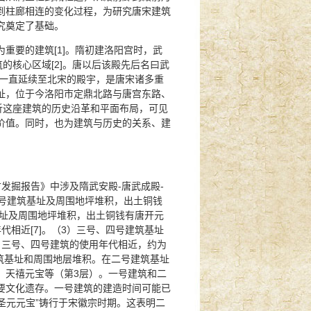
到柱廊相连的变化过程，为研究唐宋建筑
究奠定了基础。
重要的建筑[1]。隋初建洛阳宫时，武
的核心区域[2]。唐以后该殿先后名曰武
隋唐一直延续至北宋的殿宇，是唐宋诸多重
址，位于今洛阳市定鼎北路与唐宫东路、
分析这座建筑的历史沿革和平面布局，可见
价值。同时，也为建筑与历史的关系、建
古发掘报告》中涉及隋武安殿-唐武成殿-
七号建筑基址及周围地坪堆积，出土铜钱
基址及周围地坪堆积，出土铜钱有唐开元
相近[7]。（3）三号、四号建筑基址
。三号、四号建筑的使用年代相近，约为
建筑基址和周围地层堆积。在二号建筑基址
、天禧元宝等（第3层）。一号建筑和二
要文化遗存。一号建筑的建造时间可能已
“圣元元宝”铸行于宋徽宗时期。这表明二