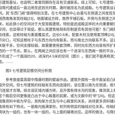
形建筑基址，也说明二者曾同期存在且有交通联系。综上可知，七号建筑
自隋代建成后一直沿用至武则天时期，唐时被改名为武成殿。七号建筑设
间。其“东西门阙”值得特别注意。在七号建筑中心台基与东侧道之间发现东
阙西南角发现柱础[23]，地面铺设方砖，南界平铺石板，外侧与东侧道之
米，如此狭小的空间对于大型宫殿建筑，特别是武成殿这样的大内重要朝
空间，也显得过于局促。那么其建筑格局和形制是否有其他可能？东门阙
些线索。这枚柱础为素面覆盆式，边长0.6米，配套木柱当使用套顶榫[24]，
开卯口，可知这根柱子与东西方向均有联系，而与南北方向联系不多。这
关联不多，空间支撑较弱，故需要使用套顶榫，同时向东西方向皆有所扩
西的一个节点。那么，在两阙之间应该也有一个进深与东西阙一致的平台
外形成了一个面阔约20、进深约4.5米的空间（图3）。我们就不能再称其
能。
图3 七号建筑前檐空间分析图
参考敦煌莫高窟中隋唐时期的壁画作品，建筑外围有一些平面呈前凸
殿外空间。但七号建筑的柱础有东西向连接的，该位置以南为东侧道，若
的连接才合理。结合该区域内铺方砖，且外围有排水沟的现象，推测其上
这个殿前空间更像是凸出于中心殿基的前廊，或为文献中的“轩”[26]。
图像资料中极为罕见，其构架方式及与中心殿堂的关系，尚待更多资料辅
格局有如下特点。一是殿内施满堂柱，柱列有明显的轴线对位关系。柱础
两块为一组的，也有一块一组的，与上面的磉墩对应。这样的做法，与隋仁寿