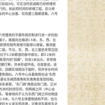
活动[34]，可见当时武成殿已经修缮完
期进行的。如此短时间的修缮工程，应以修
址的中心台基、仅改建三面廊道看，六号
六号建筑的平面布局形制进行进一步的剖
小，南面向北缩进1.5米，东、西、北
，即原柱网布局很可能得以保留，推测是
二层。不过，东、西、北三面恐非常见回
于3.2米廊道的居中部位，即3.2米的
筑室内的“回廊”，仅余1米出头，非常局
配廊打断，并未形成环线。也就是说，该
柱，回廊区域相当于副阶，但并非长时间
建筑相似，六号中心台基南侧也设“东西
建筑基址东阙西南角和东南角皆发现柱础。
系紧密。“东门阙”南面设有门道，正对
平方米的封闭空间，但两阙之间（中心台
系，笔者倾向于认为东西门阙之间也相连
1.8米，与六号主体建筑结构不同，也与
堂的大火波及而改建，可推测东廊房东北