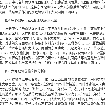
似。二是中心台基两侧为东西配廊，东配廊前发现甬道。东西配廊南界较
比较典型的形制[28]。这种东西配廊较中心大殿前檐后移的做法，可能
大殿，故略退后作为附属建筑依附于大殿两侧（图4）。
图4 中心殿宇与左右配廊关系示意图
三是中心台基南侧设有附属于主体殿址的前廊空间，可能与文献中的“
进入前廊区域。这样的做法与大明宫麟德殿前殿南廊[29]相似，只是隋
过，若这一区域确为“轩”，则折槛下为龙墀，当不存在中央御道，而考古报
此，其建筑实际面貌尚有待更多材料方能揭示（见附表4）。
二、唐武成
接近，皆以中心殿址为核心，两侧为东西廊房，只是局部进行了一些改造
1.5米，改为前檐门阙、散水，东、北、西三面，各向内收缩3.2米，增
基外。东廊房形制特殊，南面不设墙体，前设与其面阔相等的莲花纹方砖
隔。西端与中心台基衔接处有一踏道，连接东廊房与中心建筑（图5）。
图5 六号建筑前檐空间分析图
六号建筑基址中心台基东、北、西三面回廊的磉墩做法是，用四块方
唐大明宫含元殿[31]、洛阳宫天堂遗址[32]均非常接近，同时其建筑用
六号建筑基址的改建年代应与天堂的建设年代相近。考虑到七号建筑基址
连的道路，那么改造后的六号建筑基址使用年代应晚于天堂的建设年代，
（公元695年）正月，天堂起火，并延烧至其东南约200米的明堂[33]
天堂更近，因此，天堂火灾应不可避免地烧及武成殿，且使武成殿的破坏