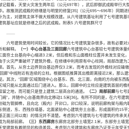
献记载看，天堂火灾发生两年后（公元697年），武后即御武成殿举行大型
毕。故推测武成殿的修缮是与明堂的修复[35]（公元695～696年）同
补为主，对建筑主体不做大规模改建。从六号建筑基址利用了七号建筑基
建筑基址应就是修缮之后的武成殿。附表5 六号建筑群尺寸
六号建筑使用时间较长，它的情况比七号建筑复杂很多，故有必要对
析和解释。
（一）中心台基及三面回廊
六号建筑中心台基较七号建筑体量缩
三面夯土台基向中心缩进3.2米，但后檐和东山面檐柱位置并未发生变化
由于火灾严重破坏了建筑外檐，在修缮中利用原有中心柱网，局部改建为
廊。首先，从夯土边界到台基边界仅3.2米，而考古发现的外檐柱对应磉墩位
“回廊”中线附近有连续的立柱。根据图纸推算其出檐距离接近2米，那么建
促。其次，“回廊”区域围绕中心台基东、西、北三面，向南的方向被东西
区域只能从北面通过后门道进入。那么，回廊中的立柱应是建筑首层的檐
逗留之地，而可能只是登上建筑二层高台的通道。
（二）局部前廊
与七号
门阙”，并随中心台基南界向北移动1.5米[36]。有所不同的是，在六号
柱础为管脚榫，且向北（殿内）开卯口，卯口较深，说明前廊构架与殿内联
东侧道，东、西残存墙基，北面紧贴中心建筑夯土台基，形成面积约15
基正面三间以南）的情况并不清楚。考虑到六号建筑与七号建筑的传承关
成为局部前廊。
（三）东西廊房
东廊房北部夯土墙宽2.1米，东部夯土墙宽
天堂建筑有着明显的构造差异。考虑到六号建筑和东廊房乃证圣元年受天