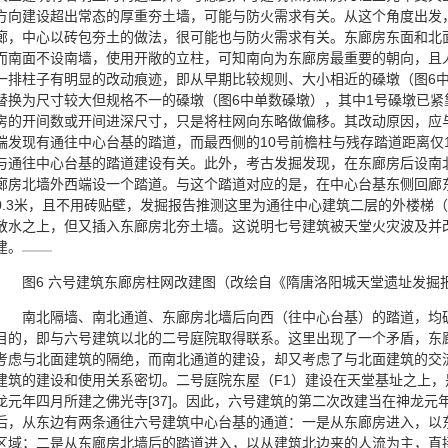
方向建设超出常态的厚重夯土墙，可能与防火需求有关。从这个角度出发
廊，中心以砖包夯土的做法，很可能也与防火需求有关。东廊房东面和北
而南面不设南墙，使用开敞的立柱，可知南向为东廊房最重要的朝向，且
一排柱子有明显的改动痕迹，即从早期比较规则、大小相近的磉墩（图6
替换为尺寸较大但规格不一的磉墩（图6中单数磉墩），其中1号磉墩已
房的开间数或开间进深尺寸，只是将柱网向东略做偏移。其改动原因，应
端发现有通往中心台基的踏道，而最西侧的10号前檐柱与残存踏道距离仅
与通往中心台基的踏道建设有关。此外，考古发掘发现，在东廊房后设南
廊房北墙外西端设一个踏道。与这个踏道对应的是，在中心台基东侧回廊东
0.3米，且不用砖贴壁，发掘报告推测这里为通往中心建筑二层的外楼梯
散水之上，但又插入东廊房北夯土墙。这说明七号建筑被天堂火灾波及并
建。
图6 六号建筑东廊房柱网改建图（改绘自《隋唐洛阳城天堂遗址发掘
南北隔墙、南北通道、东廊房北墙后向西（往中心台基）的踏道，均
目的，即与六号建筑以北的二号庭院取得联系。这里出现了一个矛盾，东
考虑与北面建筑的隔绝，而南北通道的建设，却又考虑了与北面建筑的交
建筑的建设和使用关系密切。二号庭院东屋（F1）建设在天堂基址之上
龙元年四月所建之佛光寺[37]。因此，六号建筑的第二次改建当在神龙元
后，从东边有两条通往六号建筑中心台基的通道：一是从东廊房进入，以
区域；二是从东廊房北墙后的踏道进入，以从建筑北边来的人流为主，直