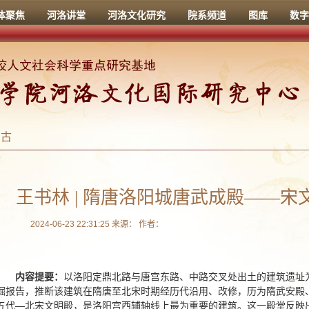
体聚焦
河洛讲堂
河洛文化研究
院系频道
图库
数字
考古
王书林 | 隋唐洛阳城唐武成殿——
2024-06-23 22:31:25 来源： 作者：
内容提要：
以洛阳定鼎北路与唐宫东路、中路交叉处出土的建筑遗址
掘报告，推断该建筑在隋唐至北宋时期经历代沿用、改修，历为隋武安殿
五代—北宋文明殿，是洛阳宫西辅轴线上最为重要的建筑。这一殿堂反映