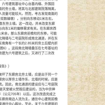
，六号建筑基址中心台基内缩、外围回
面的夯土墙，将其与北部建筑院落隔离，
人流量可能较大。然而，考古发现南面的
中双数磉墩），分别向东移动1米左右，
紧靠东夯土墙。这一改动，并未改变东廊
与向东1米的偏移需求有关。在东廊房西
1米余，那么东廊房前檐柱的东移，可能
北隔墙与二号庭院形成南北通道，并在东
南角有一个长约2.85米的夯土后壁内折
（图6）。这段南北隔墙叠压在七号基址的
改建为六号建筑之后，又进行了二次改
报告》）
破坏了东廊房北夯土墙，应是出于同一个
廊房以厚夯土墙作东、北墙的时候，应是
流。因此，南北通道的建设应与二号庭院
，是天堂被火焚毁后建设的，当为中宗神
年（公元705年）以后。这次改造完成之
东廊房南边人流为主，通往中心建筑前檐
接通往中心殿址。至此，关于六号建筑的