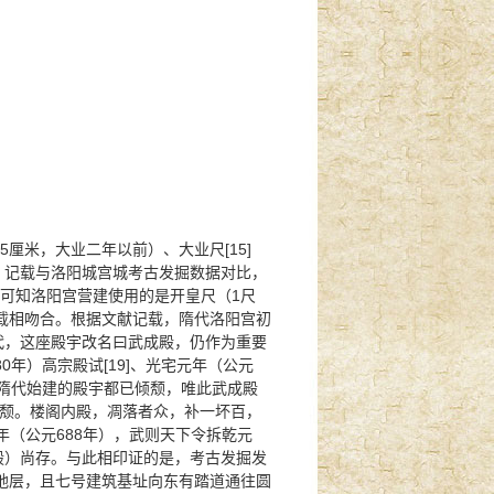
厘米，大业二年以前）、大业尺[15]
杂记》记载与洛阳城宫城考古发掘数据对比，
米），可知洛阳宫营建使用的是开皇尺（1尺
记载相吻合。根据文献记载，隋代洛阳宫初
唐代，这座殿宇改名曰武成殿，仍作为重要
0年）高宗殿试[19]、光宅元年（公元
众多隋代始建的殿宇都已倾颓，唯此武成殿
隳颓。楼阁内殿，凋落者众，补一坏百，
年（公元688年），武则天下令拆乾元
成殿）尚存。与此相印证的是，考古发掘发
地层，且七号建筑基址向东有踏道通往圆