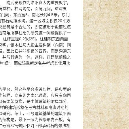
——隋武安殿作为洛阳宫大内重要殿宇，
满堂柱，柱网均匀，面阔九间，进深五
门阙，东西宽5、南北长约4.5米。东门
间有石砌排水沟。这一区域面积仅20平方
仪建筑是不合适的，即使被用于殿前过渡
西南角所存柱础为研究这一问题提供了一
柱榫直径0.2米[25]。柱础朝东西两面
说明，该木柱与大殿主要构架（向南）间
展，因此它并非东阙的西界，而是沟通东
，并与其连为一体。这样，在建筑前檐之
为“阙”，而应该重新定名并考虑其使用功
的平台，然这些平台多设勾栏，是典型的
作勾栏，向东则为南北通道，应只有向西
部有梁架屋檐，是主体建筑的附属部分。
但这样的建筑形象在考古材料和隋唐时期的
以研究。综上，七号建筑基址的建筑平面
的结构是，最下一层为长条形青石板，有
宫37号殿址[27]下部承础石的做法相