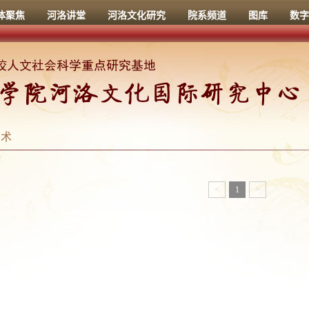
体聚焦
河洛讲堂
河洛文化研究
院系频道
图库
数字
美术
<
1
>