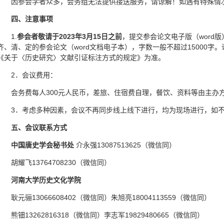
因参会学者众多，会务组无法提供接送服务，请谅解！如遇有特殊情
四、注意事项
1.
参会者
敬请于
202
3
年
3
月15
日之前
，提交参会论文电子版（word版）到t
齐、清、定的参会论文（word文档电子本），字数一般不超过15000字。
《关于〈历史研究〉文献引证标注方式的规定》为准。
2．会议费用：
会务费每人300元人民币，差旅、住宿费自理，餐饮、资料等由主办
3．考虑多种因素，会议不再同步线上线下进行，均为现场进行，如
五、会议联系方式
中国唐史学会秘书处
介永强13087513625（微信同）
胡耀飞13764708230（微信同）
河南大学历史文化学院
耿元骊13066608402（微信同）朱旭亮18004113559（微信同）
熊钿13262816318（微信同）李志军19829480665（微信同）