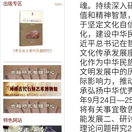
出版专区
魂。持续深入
more
值和精神智慧
于坚定文化自
化，建设中华
近平总书记在
文化传承发展
《考古出土商代乐器研究》
化作为中华民
文明发展中的
际影响力，推
承弘扬中华优秀
年9月24日—
将有关事宜敬
能发展二、研讨
特色网站
理论问题研究