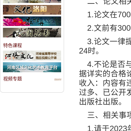
二、论文相
1.论文在7
2.文前有3
3.论文一律
特色课程
24时。
4.不论是
据详实的合格
视频专题
more
收入：内容有
过多、已公开
出版社出版。
三、相关事
1.请于20