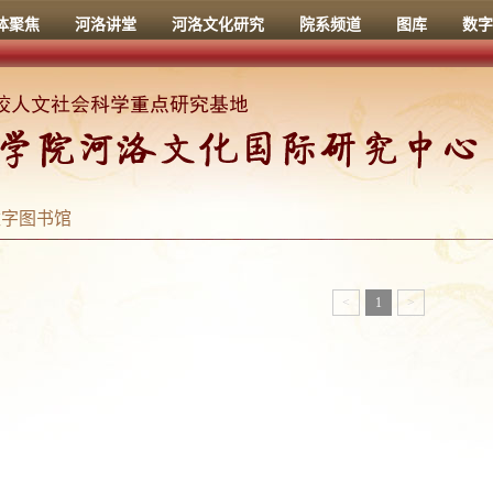
体聚焦
河洛讲堂
河洛文化研究
院系频道
图库
数字
数字图书馆
<
1
>