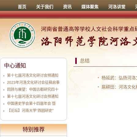
首页
关于我们
资讯
媒体聚焦
河洛讲堂
总结
中心通知
第十七届河洛文化研讨会预通知
杨延武：弘扬河洛
2023年河洛文化研讨会征稿启事
扈耕田：河洛文化
回顾与展望：中国古都研究四十
第十七届河洛文化研讨会预通知
中国唐史学会第十四届年会 暨
【论坛】河南大学“西园研史”
特别推荐