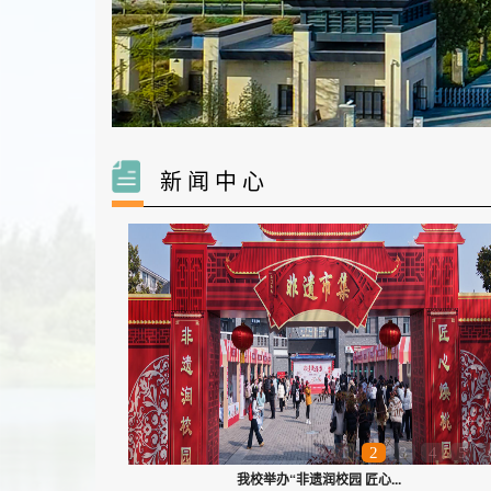
新 闻 中 心
1
2
3
4
5
公司领导走访慰问春节在岗员工