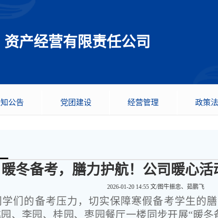
资产经营有限责任公司
通知公告
党团建设
经营管理
政策
暖冬备考，膳力护航！公司暖心活
2026-01-20 14:55
文/图牛振忠、茹鹏飞
同学们的备考压力，切实保障寒假备考学生的膳食
园、李园、桂园、枣园餐厅一楼同步开展“暖冬