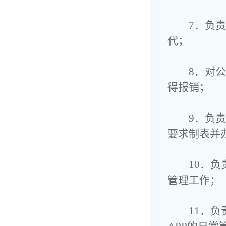
7．负
代；
8．对
得报销；
9．负
要求制表并
10．
管理工作；
11．