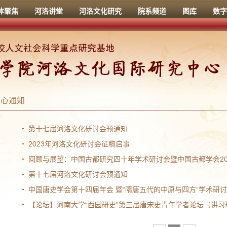
体聚焦
河洛讲堂
河洛文化研究
院系频道
图库
数字
中心通知
第十七届河洛文化研讨会预通知
2023年河洛文化研讨会征稿启事
回顾与展望：中国古都研究四十年学术研讨会暨中国古都学会20
第十七届河洛文化研讨会预通知
中国唐史学会第十四届年会 暨“隋唐五代的中原与四方”学术研讨会 邀请
【论坛】河南大学“西园研史”第三届唐宋史青年学者论坛（讲习班）通知（预邀函）丨202303-3