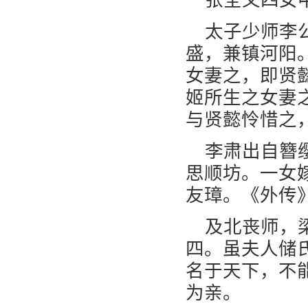
张全义四女
太子少师李
盛，兼镇河阳
女妻之，即贤
姬所生之女妻
与贤懿怜惜之
李肃出自簪
思顺坊。一女
友璋。《外传
及北丧师，
四。虽夫人储
名于天下，不
为亲。