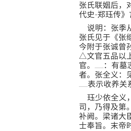
张氏联姻后，
代史·郑珏传》
说明：张季
张氏见于《张
今附于张诚曾
△文官五品以
官。
：有墓
者。张全义：
表示收养关
珏少依全义
司，乃得及第
补阙。梁诸大
士奉旨。末帝