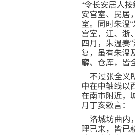
“令长安居人
安宫室、民居
室。同时朱温
宫室，江、浙
四月，朱温奏
复，虽有朱温
廨、仓库，皆
不过张全义
中在中轴线以
在南市附近，
月丁亥敕言：
洛城坊曲内
理已来，皆已