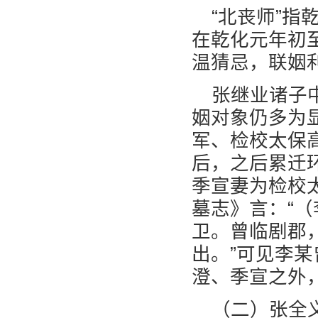
“北丧师”
在乾化元年初
温猜忌，联姻
张继业诸子
姻对象仍多为
军、检校太保
后，之后累迁
季宣妻为检校
墓志》言：“
卫。曾临剧郡
出。”可见李
澄、季宣之外
（二）张全