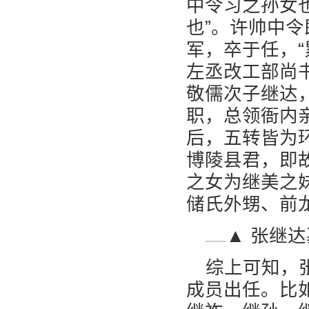
中令习之孙女
也”。许帅中
军，卒于任，
左丞改工部尚
敬儒次子继达，
职，总领衙内
后，五转皆为
博陵县君，即
之女为继美之
储氏外甥、前
▲ 张继
综上可知，
成员出任。比