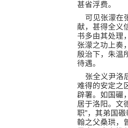
甚省浮费。
可见张濛在
献，甚得全义
书多由其处理
张濛之功上奏
殷治下，朱温
待遇。
张全义尹洛
难得的安定之
辟署。如国礹
居于洛阳。文
职”，其弟国
翰之父桑珙，