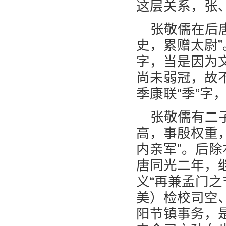
这层关系，张
张敬儒在后
史，累赠太尉”
字，当是因为
尚未弱冠，故
季康联“季”
张敬儒有二
高，事殷权重
内亲军”。后
唐同光二年，
义“再兼孟门
美）检校司空
阳节镇事务，