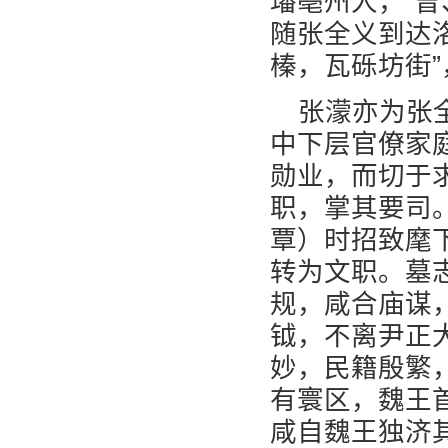
璠亳州人，“
随张全义到达
榛，瓦砾坊街
张濛亦为张
中下层官僚家
勋业，而切于
职，掌其要司
覃）时招致麾
转为文职。墓
规，咸合庙谋
钺，不离尹正
妙，民籍殷繁
有寰区，魏王
咸自魏王独济