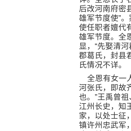
后改河南府密
雄军节度使”
使任职者嬗代
雄军节度。全
显，“先娶清
郡葛氏，封县
氏情况不详。
全恩有女一
河张氏，即故
也。”王禹曾
江州长史，知
家，以处士征
镇许州忠武军