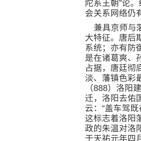
陀系王朝”论
会关系网络仍
兼具京师与
大特征。唐后
系统；亦有防
是在诸葛爽、
占据，唐廷彻
淡、藩镇色彩
（888）洛阳
迁，洛阳去佑
云：“盖车驾
这标志着洛阳
政的朱温对洛
于天祐元年四