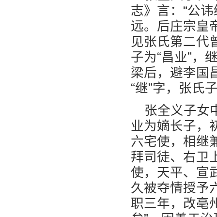
志》言：“公
远。后庄宗皇
见张氏第二代
子为“昌业”
梁后，避李国
“继”字，张氏
张全义子女
业为嫡长子，
六宅使，相继
拜司徒、右卫
使，天平、宣
久被夺情授予
职三年，改亳