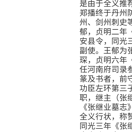
是由于全义推
郑播终于丹州
州、剑州刺史
郁，贞明二年
安县令，同光
副使。王郁为
琛，贞明六年
任河南府司录
篆及书者，前
功臣左环第三
职，继主（张
《张继业墓志
全义行状，称
同光三年《张