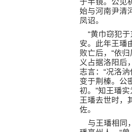
于半镜。公见
始与河南尹清
凤诏。
“黄巾窃犯于
安。此年王璠
败亡后，“依
义占据洛阳后
志言：“况洛
变于荆榛。公
初。”知王璠
王璠去世时，
佐。
与王璠相同