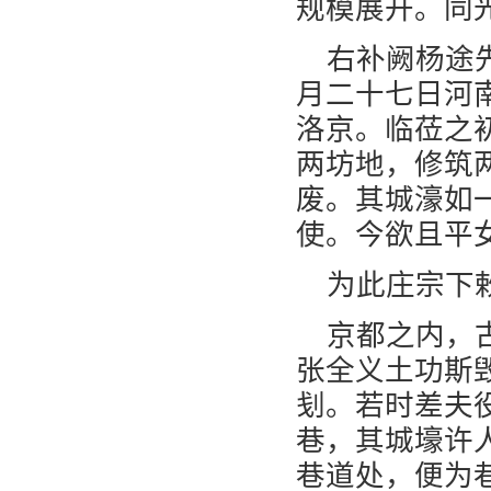
规模展开。同
右补阙杨途
月二十七日河
洛京。临莅之
两坊地，修筑
废。其城濠如
使。今欲且平
为此庄宗下
京都之内，
张全义土功斯
刬。若时差夫
巷，其城壕许
巷道处，便为