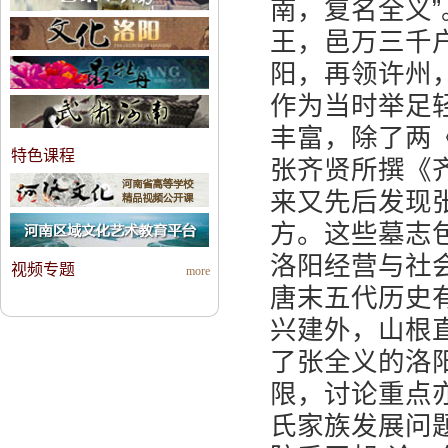
南，复名全义
王，邑万三千
阳，再领许州
作为当时举足
丰富，除了两
特色课程
张齐贤所撰《
来又先后发现
方。这些墓志
洛阳经营与社
视频专题
more
唐末五代历史
兴建外，山根
了张全义的洛
限，讨论重点
氏家族发展问