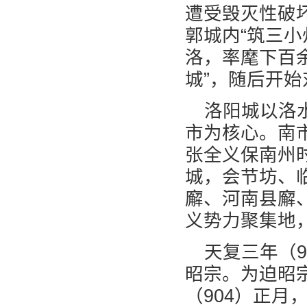
遭受毁灭性破
郭城内“筑三小
洛，率麾下百
城”，随后开
洛阳城以洛
市为核心。南
张全义保南州
城，会节坊、
廨、河南县廨
义势力聚集地
天复三年（
昭宗。为迫昭宗
（904）正