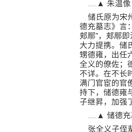
▲ 朱温像
储氏原为宋
德充墓志》言
郏鄏”，郏鄏
大力提携。储
甥德雍，出任
全义的僚佐；
不详。在不长
满门官宦的官
持下，储德雍
子继昇，加强
▲ 储德
张全义子侄