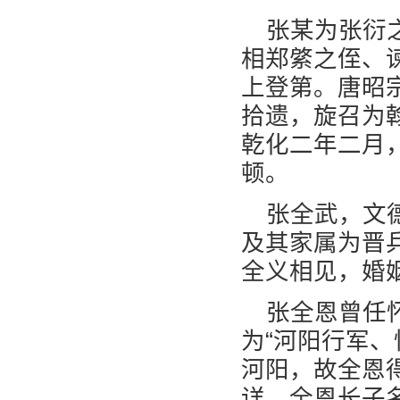
张某为张衍之
相郑綮之侄、
上登第。唐昭
拾遗，旋召为
乾化二年二月
顿。
张全武，文
及其家属为晋
全义相见，婚
张全恩曾任
为“河阳行军
河阳，故全恩
详。全恩长子