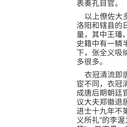
表奏孔目官。
以上僚佐大
洛阳和辖县的
量，其中王璠
史籍中有一鳞
下，张全义吸
多很多。
衣冠清流即
宦不同，衣冠
成唐后期朝廷
议大夫郑徽退
进士十九年不第
义所礼”的李