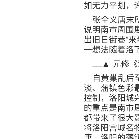
如无力平刬，
张全义唐末
说明南市周围
出旧日街巷”
一想法随着洛
▲ 元修
自黄巢乱后
淡、藩镇色彩
控制，洛阳城
的重点是南市
都带来了很大
将洛阳宫城名
唐，洛阳的藩