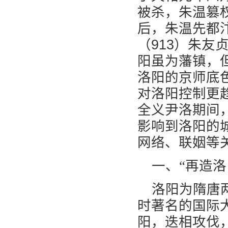
被杀，朱温篡
后，朱温先都
（913）朱
阳虽为藩镇，
洛阳的京师底
对洛阳控制更
全义尹洛期间
影响到洛阳的
网络、联姻等
一、“再造洛
洛阳为隋唐
时著名的国际
阳，迭相攻伐