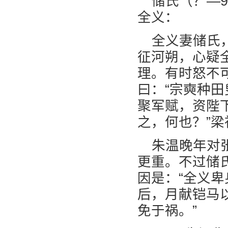
储氏（？—
全义：
全义妻储氏
征河朔，心疑
理。有时怒不
曰：“宗奭种
聚军赋，资陛
之，何也？”梁
朱温晚年对
更重。不过储
因是：“全义
后，月献铠马
免于祸。”