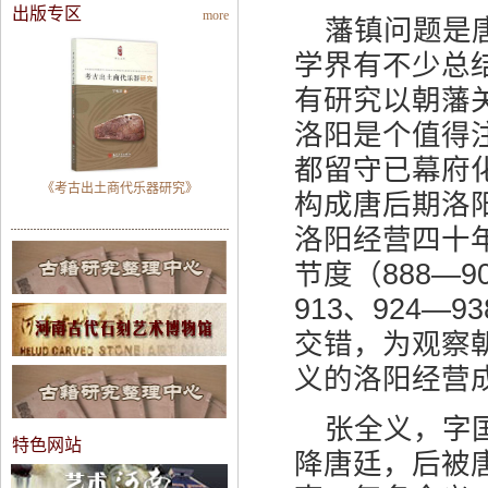
出版专区
more
藩镇问题是
学界有不少总
有研究以朝藩
洛阳是个值得
都留守已幕府
《考古出土商代乐器研究》
构成唐后期洛阳
洛阳经营四十年
节度（888—9
913、924
交错，为观察
义的洛阳经营
张全义，字
特色网站
降唐廷，后被