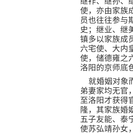
继祚、继孙、
使，亦由家族
员也往往参与
史；继业、继
镇多以家族成
六宅使、大内
使，储德雍之
洛阳的京师底
就婚姻对象
弟妻家均无官
至洛阳才获得
隆，其家族婚
五子友能、泰
使苏弘靖孙女