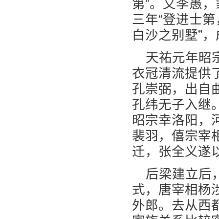
第”。又李愚，
三年“登进士
白沙之别墅”
天祐元年昭
衣冠清流提供
孔崇弼，出自
孔纬无子入继
昭宗幸洛阳，
裴羽，僖宗宰
迁，张全义遂
后梁建立后
式，唐宰相杨
外郎。去从西