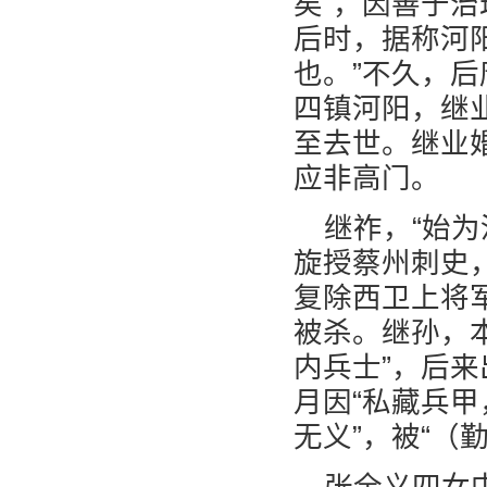
矣”，因善于
后时，据称河
也。”不久，后
四镇河阳，继
至去世。继业
应非高门。
继祚，“始
旋授蔡州刺史
复除西卫上将军
被杀。继孙，
内兵士”，后
月因“私藏兵
无义”，被“（