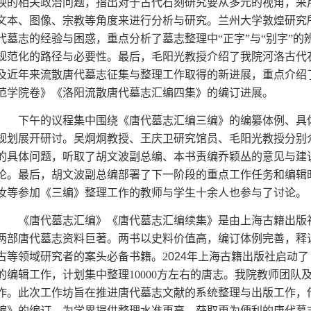
映的相关政治问题，指出对于古代石刻研究要从多元的视角，采
文本、图像、宗教等角度来进行分析与研究。兰州大学敦煌研究
代墓志的经验与困惑，重点分析了墓志整理中
“正字”与“别字”
规范化的路径与必要性。最后，毛阳光教授介绍了我院河洛古代
及近年来流散唐代墓志征集与整理工作取得的新进展，重点介绍了
范学院卷》《洛阳流散唐代墓志汇编四集》的编订进展。
下午的议程集中围绕《唐代墓志汇编三编》的编纂体例、具
规划展开研讨。吴炯炯教授、王庆卫研究馆员、毛阳光教授分别
的具体问题，听取了胡文波副总编、本书责编乔颖丛的意见与建
论。最后，胡文波副总编部署了下一阶段的重点工作任务和编辑
汝等参加《三编》整理工作的教师与学生十余人也参与了讨论。
《唐代墓志汇编》《唐代墓志汇编续集》是由上海古籍出版
两部唐代墓志资料巨著。两书以史料价值高，编订体例完善，释
古等领域研究者的案头必备书籍。
2
024
年上海古籍出版社启动了
的编辑工作，计划集中整理
10000方左右的唐志。我院教师团
作。
此次工作坊旨在推进唐代墓志文献的系统整理与出版工作，
编》的编订，为学界提供整理水准更高，获取更为便利的唐代墓