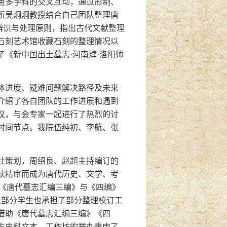
用多学科的交叉互动，通过形制、
所吴炯炯教授结合自己团队整理唐
的辨识与处理原则，指出古代文献整理
石刻艺术馆收藏石刻的整理情况以
《新中国出土墓志·河南肆·洛阳师
体进度、疑难问题解决路径及未来
介绍了各自团队的工作进展和遇到
议，与会专家一起进行了热烈的讨
时间节点。我院伍纯初、李航、张
社策划，周绍良、赵超主持编订的
读精审而成为唐代历史、文学、考
《唐代墓志汇编三编》与《四编》
队及部分学生也承担了部分整理校订工
借助《唐代墓志汇编三编》《四
志史料文本。工作坊的举办重申了