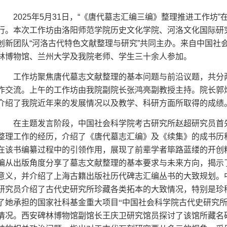
2025年5月31日，“《唐代墓志汇编三编》整理推进工作坊”
行。本次工作坊由洛阳师范学院历史文化学院、河洛文化国际研
创新团队“河洛古代特色文献整理与研究”共同主办。来自中国社
林博物馆、兰州大学及我院老师、学生三十余人参加。
工作坊聚焦唐代墓志文献整理的基本问题与前沿议题，共分
作交流。上午的工作坊由我院副院长张鸿亮副教授主持。院长郭
介绍了我院近年来的发展情况以及教学、科研方面所取得的成绩
在主题发言阶段，中国社会科学院考古研究所赵超研究员首
整理工作的经历，介绍了《唐代墓志汇编》及《续集》的成书历
在该书编纂过程中的引领作用，展现了前辈学者筚路蓝缕的开创
编从出版角度分享了墓志文献整理的基本要求与未来方向，揭示
意义，并介绍了上海古籍出版社历代碑志汇编丛书的大致规划。
研究员介绍了古代史研究所珍藏各类拓本的大致情况，特别是珍
了她承担的国家社科基金重大项目
“中国社会科学院古代史研究
情况。西安碑林博物馆副馆长
王庆卫研究馆员
探讨了该馆所藏名