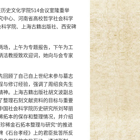
在历史文化学院514会议室隆重举
究中心、河南省高校哲学社会科学
会科学院、上海古籍出版社、西安碑
两场，上午为专题报告，下午为工
炳洁教授致欢迎词，她向与会专家
。
先回顾了自己自上世纪末参与墓志
程与修订经验，强调了周绍良先生
精神。上海古籍出版社胡文波副总
了整理石刻文献资料的目标与重要
中国社会科学院历史研究所刘琴丽
稀拓本的保存和整理情况，并介绍
所珍稀金石拓本整理与研究”的推进
碑《石台孝经》上的君臣批答所反