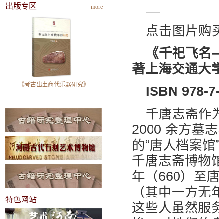
出版专区
more
点击图片购
《千祀飞名
著
上海交通大
《考古出土商代乐器研究》
ISBN 978-7
千唐志斋作
2000 余方
的“唐人档案馆
千唐志斋博物
年（660）至
（其中一方无
特色网站
这些人虽然服