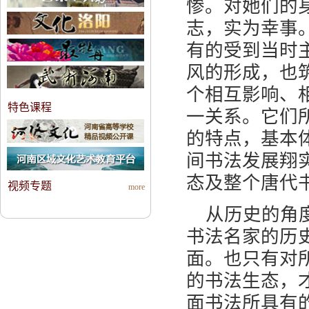
惨。对她们的
志，实为幸事
有的受到当时
风的形成，也
个相互影响、
特色课程
一关系。它们
的特点，基本
间书法发展翔
态及整个唐代
视频专题
more
从历史的角
书法名家的历
面。也只有对
的书法生态，
面书法所具有