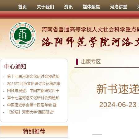
首页
关于我们
资讯
媒体聚焦
河洛讲堂
出版专区
中心通知
第十七届河洛文化研讨会预通知
2023年河洛文化研讨会征稿启事
新书速递
回顾与展望：中国古都研究四十
第十七届河洛文化研讨会预通知
2024-06-2
中国唐史学会第十四届年会 暨
【论坛】河南大学“西园研史”
特别推荐