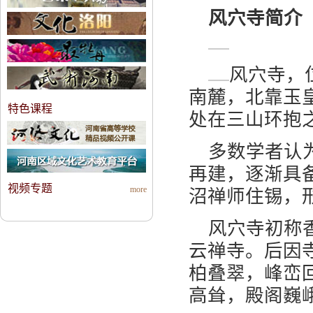
风穴寺简介
风穴寺，
南麓，北靠玉
特色课程
处在三山环抱
多数学者认
再建，逐渐具
视频专题
more
沼禅师住锡，
风穴寺初称
云禅寺。后因寺
柏叠翠，峰峦
高耸，殿阁巍