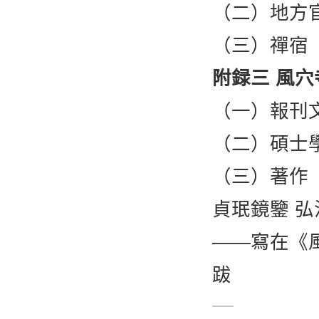
（二）地方
（三）禪宿
附録三 風
（一）報刊
（二）碩士
（三）著作
貞珉鏡鑒 弘
——寫在《
跋