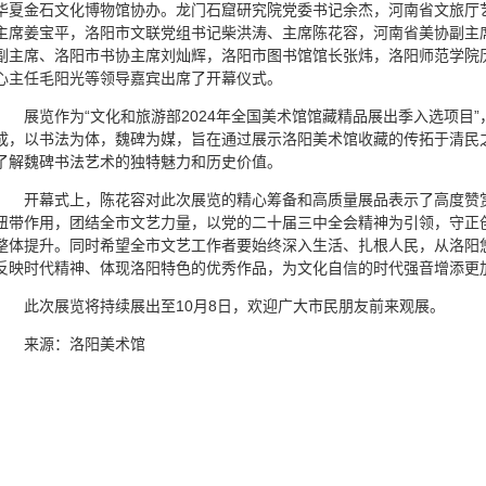
华夏金石文化博物馆协办。龙门石窟研究院党委书记余杰，河南省文旅厅
主席姜宝平，洛阳市文联党组书记柴洪涛、主席陈花容，河南省美协副主
副主席、洛阳市书协主席刘灿辉，洛阳市图书馆馆长张炜，洛阳师范学院
心主任毛阳光等领导嘉宾出席了开幕仪式。
展览作为“文化和旅游部2024年全国美术馆馆藏精品展出季入选项目”，
成，以书法为体，魏碑为媒，旨在通过展示洛阳美术馆收藏的传拓于清民
了解魏碑书法艺术的独特魅力和历史价值。
开幕式上，陈花容对此次展览的精心筹备和高质量展品表示了高度赞
纽带作用，团结全市文艺力量，以党的二十届三中全会精神为引领，守正
整体提升。同时希望全市文艺工作者要始终深入生活、扎根人民，从洛阳
反映时代精神、体现洛阳特色的优秀作品，为文化自信的时代强音增添更
此次展览将持续展出至10月8日，欢迎广大市民朋友前来观展。
来源：洛阳美术馆