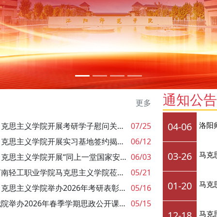
通知公告
更多
04-06
洛阳
马克思主义学院开展考研学子慰问关爱活动
07/25
马克思主义学院开展实习基地签约揭牌暨...
06/12
03-26
马克
马克思主义学院开展“同上一堂国家安全...
06/03
河南轻工职业学院马克思主义学院莅临我...
05/21
01-20
马克思
马克思主义学院举办2026年考研表彰暨动...
05/16
我院举办2026年春季学期思政公开课展示...
05/15
12-18
马克