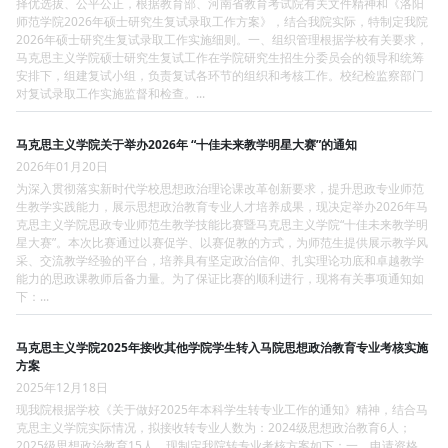
择优选拔、公平公正，根据教育部、河南省教育考试院有关文件精神和《洛阳
师范学院2026年硕士研究生复试录取工作方案》，结合我院实际，特制定我院
2026年硕士研究生复试录取工作实施细则。一、组织管理根据学校有关要求，
马克思主义学院硕士研究生复试工作在学院研究生招生分委员会的领导和统筹
安排下，组建复试小组，负责复试各环节的组织和考核工作。校纪检监察部门
对复试录取工作实施监督和检查。...
马克思主义学院关于举办2026年 “十佳未来教学明星大赛”的通知
2026年01月20日
为深入贯彻落实新时代学校思想政治理论课改革创新要求，提升思政专业师范
生教学实践能力，展示思想政治教育专业人才培养成果，现决定举办2026年马
克思主义学院思政专业师范生教学技能比赛暨马克思主义学院“十佳未来教学明
星大赛”。本次比赛通过以赛促学、以赛促教的方式，为师范生提供展示教学风
采、交流教学经验的平台，培养具有坚定政治信仰、扎实理论功底和卓越教学
能力的思政课教师后备力量。为了保证比赛的顺利进行，现将有关事项通知如
下：...
马克思主义学院2025年接收其他学院学生转入马院思想政治教育专业考核实施
方案
2025年12月18日
现我院根据学校《关于做好2025年本科学生转专业工作的通知》精神，结合马
克思主义学院实际情况，拟接收转专业人数为：2024级思想政治教育6人；
2025级思想政治教育15人。现制定我院转专业考核方案如下：一、申请资格