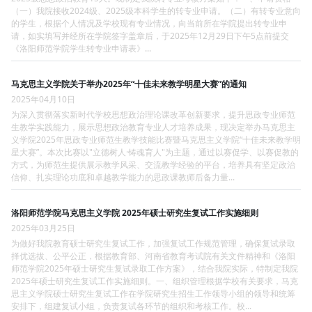
（一）我院接收2024级、2025级本科学生的转专业申请。（二）有转专业意向
的学生，根据个人情况及学校现有专业情况，向当前所在学院提出转专业申
请，如实填写并经所在学院签字盖章后，于2025年12月29日下午5点前提交
《洛阳师范学院学生转专业申请表》...
马克思主义学院关于举办2025年“十佳未来教学明星大赛”的通知
2025年04月10日
为深入贯彻落实新时代学校思想政治理论课改革创新要求，提升思政专业师范
生教学实践能力，展示思想政治教育专业人才培养成果，现决定举办马克思主
义学院2025年思政专业师范生教学技能比赛暨马克思主义学院“十佳未来教学明
星大赛”。本次比赛以"立德树人·铸魂育人"为主题，通过以赛促学、以赛促教的
方式，为师范生提供展示教学风采、交流教学经验的平台，培养具有坚定政治
信仰、扎实理论功底和卓越教学能力的思政课教师后备力量...
洛阳师范学院马克思主义学院 2025年硕士研究生复试工作实施细则
2025年03月25日
为做好我院教育硕士研究生复试工作，加强复试工作规范管理，确保复试录取
择优选拔、公平公正，根据教育部、河南省教育考试院有关文件精神和《洛阳
师范学院2025年硕士研究生复试录取工作方案》，结合我院实际，特制定我院
2025年硕士研究生复试工作实施细则。一、组织管理根据学校有关要求，马克
思主义学院硕士研究生复试工作在学院研究生招生工作领导小组的领导和统筹
安排下，组建复试小组，负责复试各环节的组织和考核工作。校...