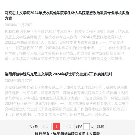
马克思主义学院2024年接收其他学院学生转入马院思想政治教育专业考核实施
方案
2024年11月28日
现我院根据学校《关于做好2024年本科学生转专业工作的通知》精神，结合马
克思主义学院实际情况，拟接收转专业人数为：2024级思想政治教育12人；
2023级思想政治教育4人。现制定我院转专业考核方案如下：一、申请资格
（一）我院接收2023级、2024级本科学生的转专业申请。（二）有转专业意向
的学生，根据个人情况及学校现有专业情况，向当前所在学院提出转专业申
请，如实填写并经所在学院签字盖章后,于2024年12月6日前提交《洛阳师...
洛阳师范学院马克思主义学院 2024年硕士研究生复试工作实施细则
2024年03月27日
为做好我院教育硕士研究生复试工作，加强复试工作规范管理，确保复试录取
择优选拔、公平公正，根据教育部、河南省教育考试院有关文件精神和《洛阳
师范学院2024年硕士研究生复试录取工作方案》，结合我院实际，特制定我院
2024年硕士研究生复试实施细则。一、组织管理根据学校有关要求，马克思主
义学院硕士研究生复试工作在学院研究生招生工作领导小组的领导和统筹安排
下，组建复试小组，负责复试各环节的组织和考核工作。校纪检...
共8条
上页
1
下页
到第
页
跳转
版权所有：洛阳师范学院马克思主义学院