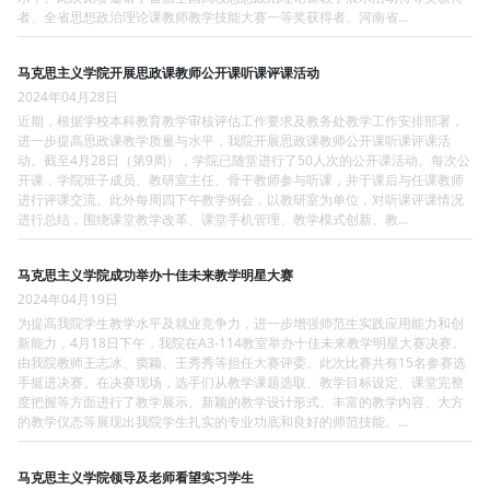
者、全省思想政治理论课教师教学技能大赛一等奖获得者、河南省...
马克思主义学院开展思政课教师公开课听课评课活动
2024年04月28日
近期，根据学校本科教育教学审核评估工作要求及教务处教学工作安排部署，
进一步提高思政课教学质量与水平，我院开展思政课教师公开课听课评课活
动。截至4月28日（第9周），学院已随堂进行了50人次的公开课活动。每次公
开课，学院班子成员、教研室主任、骨干教师参与听课，并于课后与任课教师
进行评课交流。此外每周四下午教学例会，以教研室为单位，对听课评课情况
进行总结，围绕课堂教学改革、课堂手机管理、教学模式创新、教...
马克思主义学院成功举办十佳未来教学明星大赛
2024年04月19日
为提高我院学生教学水平及就业竞争力，进一步增强师范生实践应用能力和创
新能力，4月18日下午，我院在A3-114教室举办十佳未来教学明星大赛决赛。
由我院教师王志冰、窦颖、王秀秀等担任大赛评委。此次比赛共有15名参赛选
手挺进决赛。在决赛现场，选手们从教学课题选取、教学目标设定、课堂完整
度把握等方面进行了教学展示。新颖的教学设计形式、丰富的教学内容、大方
的教学仪态等展现出我院学生扎实的专业功底和良好的师范技能。...
马克思主义学院领导及老师看望实习学生