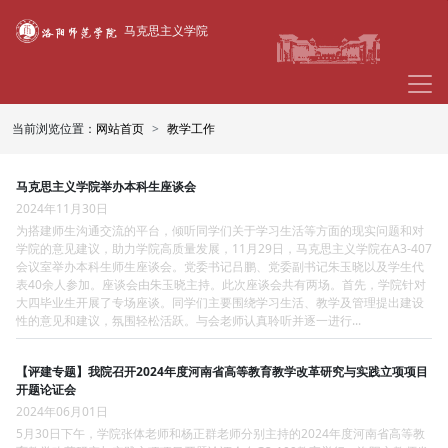
马克思主义学院
当前浏览位置：
网站首页
教学工作
马克思主义学院举办本科生座谈会
2024年11月30日
为搭建师生沟通交流的平台，倾听同学们关于学习生活等方面的现实问题和对
学院的意见建议，助力学院高质量发展，11月29日，马克思主义学院在A3-407
会议室举办本科生师生座谈会。党委书记吕鹏、党委副书记朱玉晓以及学生代
表40余人参加。座谈会由朱玉晓主持。此次座谈会共有两场。首先，学院针对
大四毕业生开展了专场座谈。同学们主要围绕学习生活、教学及管理提出建设
性的意见和建议，氛围轻松活跃。与会老师认真聆听并逐一进行...
【评建专题】我院召开2024年度河南省高等教育教学改革研究与实践立项项目
开题论证会
2024年06月01日
5月30日下午，学院张体老师和杨正群老师分别主持的2024年度河南省高等教