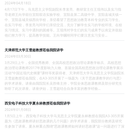
2024年04月18日
4月17日下午，马克思主义学院副院长李发亮、教研室主任王现伟以及实习指
导老师王向华前往宜阳双语实验学校、宜阳县第二高级中学、宜阳县城关镇一
中、宜阳县城关镇西街学校，亲切看望了思想政治教育本科专业的实习学生。
在实习学校，李发亮与同学们亲切交流，充分了解学生实习的学校环境、在校
实习情况、实习中遇到的困难等。王现伟对学生们的实习成果予以肯定并鼓励
他们努力学习，提高教学技能。王向华嘱咐同学们要注意实习安全...
天津师范大学王雪超教授莅临我院讲学
2024年03月30日
3月29日上午，全国优秀教师、全国高校思想政治理论课教学标兵、高校思想
政治理论课教师2017年度影响力人物、首届全国高校思想政治理论课教学展示
活动“中国近现代史纲要”课特等奖获得者、天津师范大学马克思主义学院副院长
王雪超教授莅临我院，在A3-305开展了一场题为《关于思政课教学的行与思》
的学术讲座。讲座由我院院长吴胜锋主持，学院全体思政课教师及部分研究生
聆听了此次讲座。讲座伊始，王雪超结合自身丰富的教学经验...
西安电子科技大学夏永林教授莅临我院讲学
2024年01月08日
1月5日上午，西安电子科技大学马克思主义学院夏永林教授在我院A3-305开展
题为《思政课教师讲好思政课的几个问题》的学术讲座，我院部分教师及研究
生参加了讲座。夏永林重点围绕“思政课教师如何讲好思政课“这一问题进行了深