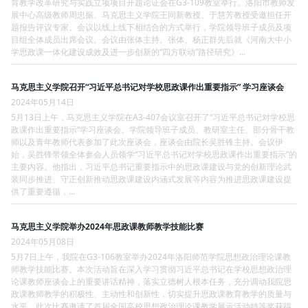
育教学改革研究与实践立项项目开题论证会在G3-109教室举行。洛阳市教师发
展中心高级教师周忠振、马克思主义学院王同新教授、于慧芳教授受邀担任开
题报告评议专家。会议以线上线下相结合的方式举行，学院领导班子成员及项
目组全体成员出席会议。会议由张体主持。张体、杨正群先后就《河南大中小
学思政课一体化建设成效及进一步创新的“四方联动”路径研究》...
马克思主义学院召开“习近平总书记对学校思政课作出重要指示” 学习座谈会
2024年05月14日
5月13日上午，马克思主义学院在A3-407会议室召开了“习近平总书记对学校思
政课作出重要指示”学习座谈会。学院领导班子成员、教研室主任、部分骨干教
师以及青年教师代表参加了此次座谈会，座谈会由院长吴胜锋主持。会议伊
始，吴胜锋带领全体参会人员领学“习近平总书记对学校思政课作出重要指示”的
主要内容。他指出，习近平总书记重要指示中的思政课建设与党的创新理论武
装同步推进、守正创新推动思政课建设内涵式发展等内容为推进思政课建设提
供了重要遵循，...
马克思主义学院举办2024年思政课教师教学技能比赛
2024年05月08日
5月7日上午，我院在G3-106教室举办2024年洛阳师范学院思想政治理论课教
师教学技能比赛。本次活动旨在深入学习贯彻习近平总书记在学校思想政治理
论课教师座谈会上的重要讲话精神，落实立德树人根本任务，充分调动我院思
政课教师教学的积极性、主动性和创新性，切实提升思政课教育教学的质量与
水平。此次比赛邀请了首届全国高校思想政治理论课教学展示活动特等奖获得