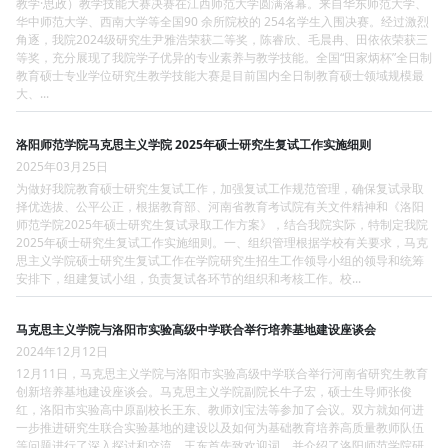
教学·思政）教学技能大赛决赛在江西师范大学圆满落幕。来自华东师范大学、
华中师范大学、西南大学等全国90 余所院校的 254名学生入围决赛。经过激烈
角逐，我院2024级研究生尹雅浩荣获二等奖，陈睿欣、毛晨冉、田依依荣获三
等奖，充分展现了我院学子优异的专业素养与教学技能。全国“田家炳杯”全日制
教育硕士专业学位研究生教学技能大赛是目前国内全日制教育硕士领域规模最
大、...
洛阳师范学院马克思主义学院 2025年硕士研究生复试工作实施细则
2025年03月25日
为做好我院教育硕士研究生复试工作，加强复试工作规范管理，确保复试录取
择优选拔、公平公正，根据教育部、河南省教育考试院有关文件精神和《洛阳
师范学院2025年硕士研究生复试录取工作方案》，结合我院实际，特制定我院
2025年硕士研究生复试工作实施细则。一、组织管理根据学校有关要求，马克
思主义学院硕士研究生复试工作在学院研究生招生工作领导小组的领导和统筹
安排下，组建复试小组，负责复试各环节的组织和考核工作。校...
马克思主义学院与洛阳市实验高级中学联合举行培养基地建设座谈会
2024年12月12日
12月11日，马克思主义学院与洛阳市实验高级中学联合举行河南省研究生教育
创新培养基地建设座谈会。马克思主义学院副院长牛子宏，硕士生导师张俊
红，洛阳市实验高中原副校长王东、教师刘宝法等参加了会议。双方就如何进
一步推进研究生联合实验基地的建设以及如何为基础教育培养高质量教师队伍
等问题进行了深入探讨和交流。王东首先致欢迎词，并介绍了洛阳师范学院研