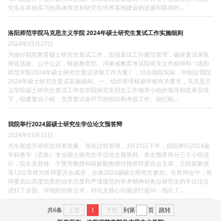
究生在本校实习的具体情况和研究生培养基地建设的进展和取得的...
洛阳师范学院马克思主义学院 2024年硕士研究生复试工作实施细则
2024年03月27日
为做好我院教育硕士研究生复试工作，加强复试工作规范管理，确保复试录取
择优选拔、公平公正，根据教育部、河南省教育考试院有关文件精神和《洛阳
师范学院2024年硕士研究生复试录取工作方案》，结合我院实际，特制定我院
2024年硕士研究生复试实施细则。一、组织管理根据学校有关要求，马克思主
义学院硕士研究生复试工作在学院研究生招生工作领导小组的领导和统筹安排
下，组建复试小组，负责复试各环节的组织和考核工作。校纪检...
我院举行2024届硕士研究生学位论文预答辩
2024年03月22日
为全面提升研究生培养质量、强化过程管理，3月21日下午，我院举行2024届
学科教学（思政）专业硕士研究生学位论文预答辩。本次预答辩分三个小组进
行，院长吴胜锋、于慧芳教授和薛妙勤教授任预答辩委员会主席，王同新教授
等12位导师为答辩委员会成员，全体2024届硕士研究生参加。在答辩会中，答
辩委员以高度负责的治学态度和严谨规范的学术精神对各位研究生的学位论文
进行了全面、详细的分析点评，对论文核心问题进行提问，指出了...
共6条
上页
1
下页
到第
页
跳转