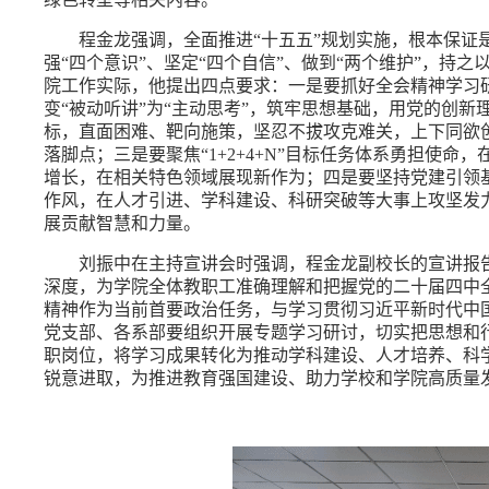
程金龙强调，全面推进
“十五五”规划实施，根本保证
强
“四
个意识
”、坚定“四个自信”、做到“两个维护”，持
院工作实际，他提出四点要求：一是要抓好全会精神学习
变“被动听讲”为“主动思考”，筑牢思想基础，用党的创新
标，直面困难、靶向施策，坚忍不
拔攻克难关，上下同欲
落脚点；三是要聚焦
“1+2+4+N”目标任务体系勇担
增长，在相关特色领域展现新作为；四是要坚持党建引领基
作风，在人才引进、学科建设、科研突破等大事上攻坚发
展贡献智慧和力量。
刘振中在主持宣讲会时强调，程金龙副校长的宣讲报
深度，为学院全体教职工准确理解和把握党的二十届四中
精神作为当前首要政治任务，与学习贯彻习近平新时代中
党支部、各系部要组织开展专题学习研讨，切实把思想和
职岗位，将学习成果转化为推动学科建设、人才培养、科
锐意进取，为推进教育强国建设、助力学校和学院高质量