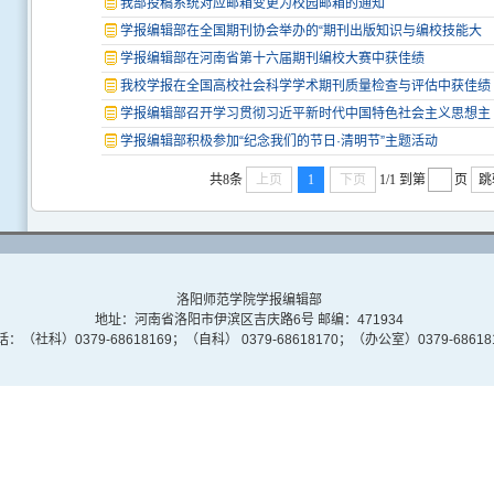
我部投稿系统对应邮箱变更为校园邮箱的通知
学报编辑部在全国期刊协会举办的“期刊出版知识与编校技能大
学报编辑部在河南省第十六届期刊编校大赛中获佳绩
我校学报在全国高校社会科学学术期刊质量检查与评估中获佳绩
学报编辑部召开学习贯彻习近平新时代中国特色社会主义思想主
学报编辑部积极参加“纪念我们的节日·清明节”主题活动
共8条
上页
1
下页
1/1
到第
页
跳
洛阳师范学院学报编辑部
地址：河南省洛阳市伊滨区吉庆路6号 邮编：471934
：（社科）0379-68618169；（自科） 0379-68618170；（办公室）0379-68618