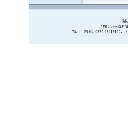
洛阳
地址：河南省洛阳市
电话：（社科）0379-68618169；（自