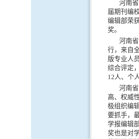
河南省
届期刊编
编辑部
荣
奖。
河南
省
行，来自
版专业人
综合评定
12
人、个
河南省
高、权威
极组织
编
要抓手，
学报编辑
奖也是对