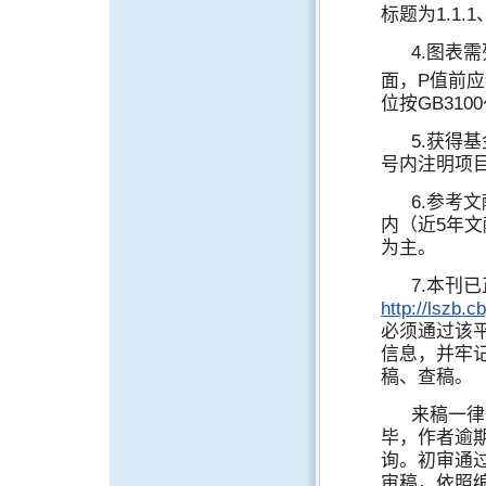
标题为1.1.
4.图表
面，P值前应
位按GB310
5.获得
号内注明项
6.参考
内（近5年文
为主。
7.本刊
http://lszb.
必须通过该
信息，并牢
稿、查稿。
来稿一律
毕，作者逾
询。初审通
审稿，依照