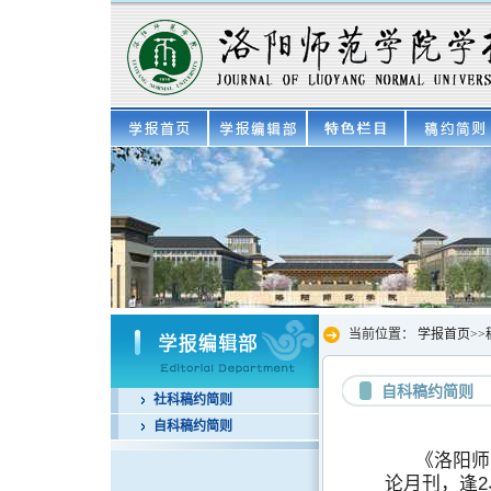
当前位置：
学报首页
>>
自科稿约简则
社科稿约简则
自科稿约简则
《洛阳师
论月刊，逢2