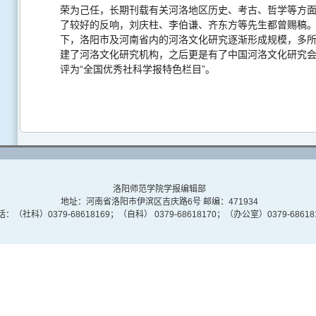
荣为己任，长期刊载有关河洛地区历史、考古、哲学等方
了较好的反响，刘庆柱、李伯谦、齐东方等先生都曾赐稿
下，洛阳市及河南省内的河洛文化研究逐渐形成规模，多
建了河洛文化研究机构，之后更是有了中国河洛文化研究
评为
“全国优秀社科学报特色栏目”。
洛阳师范学院学报编辑部
地址：河南省洛阳市伊滨区吉庆路6号 邮编：471934
：（社科）0379-68618169；（自科） 0379-68618170；（办公室）0379-68618