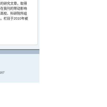
面的研究文章，取得
。在我刊的带动影响
所高校、科研院所组
会。栏目于
2010
年
被
167