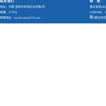
联系我们
帮 助
地址：中国·洛阳市伊滨区吉庆路6号
建议采用ie8
邮编：471934
CHROME、
器
邮箱地址：luoshiwaiyu@126.com
360,腾讯