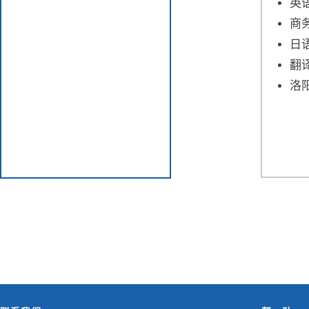
英
商
日
翻
洛