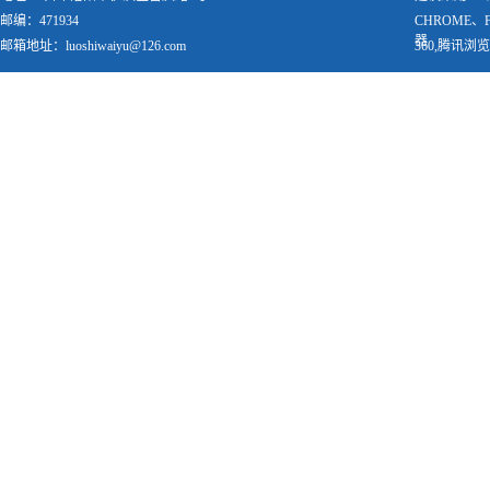
邮编：471934
CHROME、
器
邮箱地址：luoshiwaiyu@126.com
360,腾讯