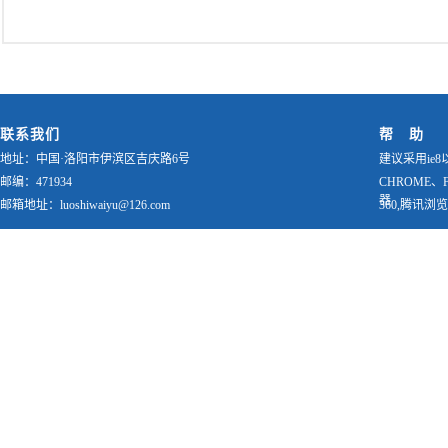
联系我们
帮 助
地址：中国·洛阳市伊滨区吉庆路6号
建议采用ie8
邮编：471934
CHROME、
器
邮箱地址：luoshiwaiyu@126.com
360,腾讯