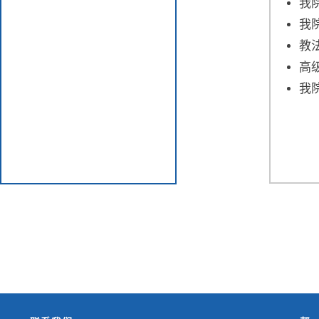
我
我
教
高
我