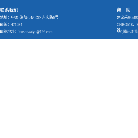
联系我们
帮 助
地址：中国·洛阳市伊滨区吉庆路6号
建议采用ie8
邮编：471934
CHROME、
器
邮箱地址：luoshiwaiyu@126.com
360,腾讯