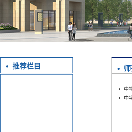
推荐栏目
师
中
中