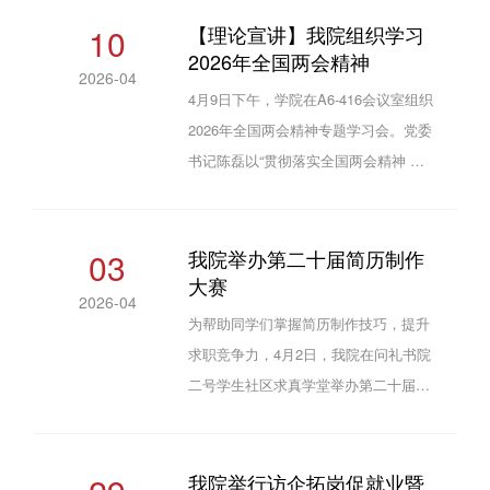
生做了题为“成为更好的自己——心理学
10
【理论宣讲】我院组织学习
2026年全国两会精神
专业学生个人成长与专业发展”的专题讲
2026-04
座。讲座中，崔主任结合自身临床心理
4月9日下午，学院在A6-416会议室组织
治疗的职业经历，分析了当前社会对心
2026年全国两会精神专题学习会。党委
理健康服务的强烈需求，介绍了精神专
书记陈磊以“贯彻落实全国两会精神 推
科医院、学校心理教师、用户体验研究
动学院高质量发展”为主题为全体教职工
等多个就业方向，鼓励学生提前规划发
作理论辅导。陈磊领学了习近平总书记
展路径。...
在全国两会期间的重要讲话精神和全国
03
我院举办第二十届简历制作
大赛
两会精神，简要介绍了“十五五”规划核
2026-04
心要点和重大战略部署，系统阐释了“十
为帮助同学们掌握简历制作技巧，提升
五五”时期教育强国建设的新形势、新任
求职竞争力，4月2日，我院在问礼书院
务。他强调，要深刻把握全国两会精
二号学生社区求真学堂举办第二十届简
神，聚焦新时代立德树人工程、教育教
历制作大赛决赛。本次大赛共收到200
学改革、高等教育提质扩容等任务，...
名同学递交的简历，经过严格筛选，16
名优秀选手脱颖而出、入围决赛。比赛
我院举行访企拓岗促就业暨