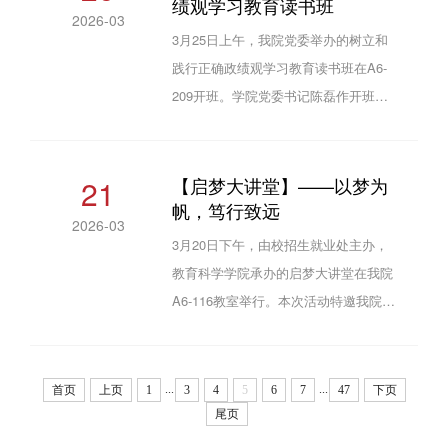
绩观学习教育读书班
会上，安心如同学系统讲解大赛背景、
2026-03
组别与参赛流程，并围绕赛道选择、备
3月25日上午，我院党委举办的树立和
赛要点及路演技巧分享经验，她结合自
践行正确政绩观学习教育读书班在A6-
身经历强调要贴合兴趣与社会痛点来选
209开班。学院党委书记陈磊作开班动
题，依托扎实调研、整合师生资源来攻
员讲话，学院领导班子、科级干部和党
克难题，路演展示要理清核心逻辑、...
支部书记参会。开班式上，陈磊领学了
《习近平关于树立和践行正确政绩观论
21
【启梦大讲堂】——以梦为
帆，笃行致远
述摘编》第一章。他在动员讲话中提出
2026-03
三点要求：一是要深入学习习近平总书
3月20日下午，由校招生就业处主办，
记关于树立和践行正确政绩观的重要论
教育科学学院承办的启梦大讲堂在我院
述，认真领会科学内涵和核心要义，不
A6-116教室举行。本次活动特邀我院
断提升党性修养，切实明晰“创造什么政
2019级小学教育专业优秀毕业生、洛阳
绩”的价值导向；二是要正确把握“...
市洛龙区第一实验小学学府街分校数学
教师赵亚楠主讲，学院百余名学生到场
...
...
首页
上页
1
3
4
5
6
7
47
下页
聆听。赵亚楠以“以梦为帆，笃行致远”
尾页
为题，结合自身求职经历与一线教学实