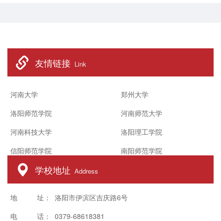
践，从树立正确就业观念、做好充分就
业准备、提升核心就业竞争力三个方面
展开分享。她详细分析特岗教师、民办
学校代课教师等多元就业路径，...
友情链接
Link
河南大学
郑州大学
洛阳师范学院
河南师范大学
河南科技大学
洛阳理工学院
信阳师范学院
南阳师范学院
学校地址
Address
地 址： 洛阳市伊滨区吉庆路6号
电 话： 0379-68618381