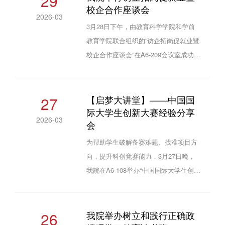
29
校企合作座谈会
现场，选手们依次登场，围绕在校学习
2026-03
成果、实习实践经历、获奖荣誉及技能
3月28日下午，由教育科学学院和学前
特长等核心内容，全面展示个人亮点与
教育学院联合组织的“访企拓岗促就业暨
自身综合素质。评委老师从内容完整
校企合作座谈会”在A6-209会议室成功举
性、排版设计、岗位针对性、创新性和
行。学校党委副书记张运礼、招生就业
语言表达五大维度进行打分点评，...
处处长刁鸿安、学前教育学院党委书记
褚卫东、用人单位代表和部分毕业生共
27
【启梦大讲堂】——中国国
际大学生创新大赛经验分享
同参加座谈，教育科学学院党委书记陈
2026-03
会
磊主持。张运礼对用人单位的到访表示
欢迎，并简要介绍了学校的发展历程以
为帮助学生破解备赛难题、找准项目方
及在人才培养、学科建设、科学研究及
向，提升科创竞赛能力，3月27日晚，
一站式学生社区建设等方面取得的标志
我院在A6-108举办“中国国际大学生创新
性成果。他指出，学校通过打牢专业基
大赛经验分享会”。活动特邀往届获奖团
础、...
队代表安心如、李燕茹两位同学担任主
讲，2025 级百余名学生到场学习。分享
26
我院举办树立和践行正确政