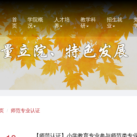
首
学院概
人才培
教学科
招生就
页
况
养
研
业
页
师范专业认证
【师范认证】小学教育专业参与师范类专