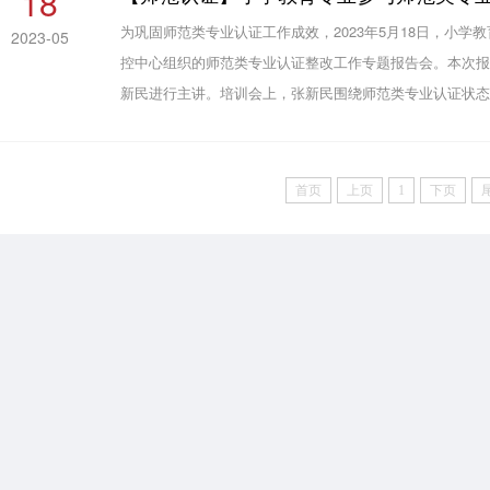
18
为巩固师范类专业认证工作成效，2023年5月18日，小
2023-05
控中心组织的师范类专业认证整改工作专题报告会。本次
新民进行主讲。培训会上，张新民围绕师范类专业认证状
核提出了详细的工作要求及注意事项。他指出，认证的核心
并持续改...
首页
上页
1
下页