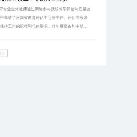
学教育专业全体教师通过网络参与我校教学评估与质量监
报告邀请了河南省教育评估中心副主任、评估专家张
态保持工作的流程和总体要求，对年度报备和中期审
使命是推动专业构建“产出导向”的师范人才培养体系
尾页