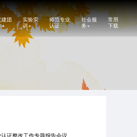
党建团
实验实
师范专业
社会服
常用
学
训
认证
务
下载
业认证整改工作专题报告会议