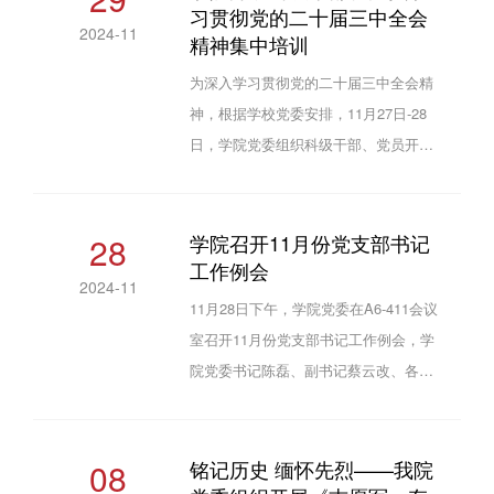
习贯彻党的二十届三中全会
学习教育的有关会议精神和工作要求，
2024-11
精神集中培训
研究部署学院深入贯彻中央八项规定精
神学习教育工作。全体党委委员、党支
为深入学习贯彻党的二十届三中全会精
部书记参加会议。学院党委书记陈磊主
神，根据学校党委安排，11月27日-28
持会议。会议传达学习了《中共中央办
日，学院党委组织科级干部、党员开展
公厅关于在全党开展深入贯...
了学习贯彻党的二十届三中全会精神集
中培训。全体科级干部、党员观看学习
了《深入学习贯彻习近平总书记关于全
28
学院召开11月份党支部书记
工作例会
面深化改革的一系列新思想、新观点、
2024-11
新论断和党的二十届三中全会精神》
11月28日下午，学院党委在A6-411会议
《发挥经济体制改革牵引作用，全面推
室召开11月份党支部书记工作例会，学
进各领域改革》《加强党对进一步全面
院党委书记陈磊、副书记蔡云改、各党
深化改革的领导》等辅导报告，并开展
支部书记参加。会上，各党支部书记交
了热烈讨论。11月28日下午，...
流了11月份党支部工作开展情况和12月
份工作计划。蔡云改通报了规范基层组
08
铭记历史 缅怀先烈——我院
织建设工作自查摸排、2024年度党建工