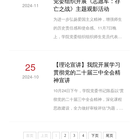
党委组织开展《志愿军：存
2024-11
亡之战》主题观影活动
作经费和返还党费使用、2024年下半年
党员发展及转正等工作开展情况。陈磊
为进一步弘扬爱国主义精神，增强师生
总结了近期党建工作开展情况，对下一
的历史责任感和使命感。11月7日晚
步工作进行了部署和强调。他指出，支
上，学院党委组织组织师生党员代表、
部书记要提高政治站位，...
2024年下半年党员发展对象和入党积极
分子等百余人集体观看了红色影片《志
愿军：存亡之战》。观影前，学院党委
25
【理论宣讲】我院开展学习
贯彻党的二十届三中全会精
书记陈磊带领大家重温了伟大的抗美援
2024-10
神宣讲
朝精神。他号召大家要牢牢铭记抗美援
朝战争的艰辛历程和伟大胜利，珍惜当
10月24日下午，学院党委书记陈磊以“贯
前来之不易的幸福生活；提醒大家在日
彻党的二十届三中全会精神，深化课程
常学习工作生活中自觉传承弘扬伟大抗
思政建设，全力做好审核评估”为题，在
美援朝精神，发扬不畏艰难困...
A6-416会议室为学院教职工做理论宣
讲。他简要介绍了党的二十届三中全会
的会议背景、会议主题和重大意义等，
首页
上页
1
2
3
4
下页
尾页