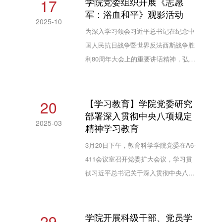
17
学院党委组织开展《志愿
军：浴血和平》观影活动
作要求，对全院开展树立和践行正确政
2025-10
绩观学习教育进行安排部署。学院党委
为深入学习领会习近平总书记在纪念中
书记陈磊主持会议并作动员讲话。全体
国人民抗日战争暨世界反法西斯战争胜
党委委员、各党支部书记及全体专职行
利80周年大会上的重要讲话精神，弘扬
政人员参加会议。会议强调，开展树立
伟大的抗美援朝精神，10月16日下午，
和践行正确政绩观学习教育是贯彻落实
学院党委组织师生党员集体观看了红色
党的二十届四中全会战略部署、...
影片《志愿军：浴血和平》。《志愿
20
【学习教育】学院党委研究
部署深入贯彻中央八项规定
军：浴血和平》是《志愿军》系列影片
2025-03
精神学习教育
的收官之作。影片聚焦抗美援朝战争第
五次战役后，停战协议签订期间“边打边
3月20日下午，教育科学学院党委在A6-
谈”的复杂历程。影片采用双线叙事结
411会议室召开党委扩大会议，学习贯
构，一方面生动再现了谈判桌上历时
彻习近平总书记关于深入贯彻中央八项
747天、共计数百次会议的外交较量，...
规定精神学习教育的重要讲话和重要指
示精神，传达学习中央、省委和学校党
委关于开展深入贯彻中央八项规定精神
29
学院开展科级干部、党员学