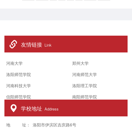
阐释了进一步全面深化改革的总目标、
重大原则、重大举措等，要求全体教工
要认真学习贯彻全会精神，首要任务是
要重点学习领会好“深化教育综合改革”
相关内容。随后，他结合正在开展的教
友情链接
育教学审核评估工作...
Link
河南大学
郑州大学
洛阳师范学院
河南师范大学
河南科技大学
洛阳理工学院
信阳师范学院
南阳师范学院
学校地址
Address
地 址： 洛阳市伊滨区吉庆路6号