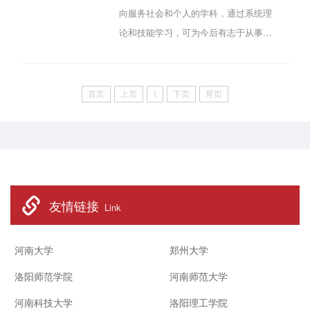
专业意向的学生，根据个人情况及学校
向服务社会和个人的学科，通过系统理
现有专业情况，向当前所在学院提出转
论和技能学习，可为今后有志于从事心
专业申请，如实填写并经所在学院签字
理学相关工作（心理健康教育与咨询、
盖章后，于2025年12月29日17:30前提
人力资源管理、用户体验、社区工作
交《...
等）、完善自我与家庭、开展心理学研
首页
上页
1
下页
尾页
究的学生提供专业知识与技能指导。教
育科学学院应用心理学专业开设于2004
年，于2016年11月经省教育厅批复开设
辅修应用心理学专业。近年来，辅修学
生中有多人考上了心理学专业研究生、
友情链接
事业编制和公务员编制。一...
Link
河南大学
郑州大学
洛阳师范学院
河南师范大学
河南科技大学
洛阳理工学院