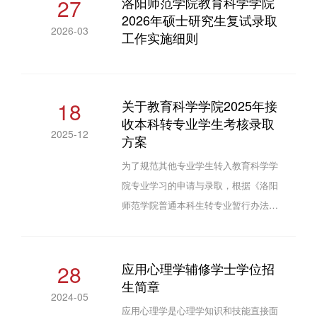
27
洛阳师范学院教育科学学院
2026年硕士研究生复试录取
用于促进人类社会发展、解决人类心理
2026-03
工作实施细则
问题的实践活动。教育科学学院于2014
年11月经省教育厅批复开设应用心理学
辅修专业，本专业自开办以来，有效促
进了学科交叉融合，拓宽了本科生就业
18
关于教育科学学院2025年接
渠道，增强了毕业生在人才市场的竞争
收本科转专业学生考核录取
2025-12
力，...
方案
为了规范其他专业学生转入教育科学学
院专业学习的申请与录取，根据《洛阳
师范学院普通本科生转专业暂行办法》
（洛师政发〔2023〕41号）和《校教
〔2025〕40号关于做好2025年本科学生
转专业工作的通知》，特制定下列方
28
应用心理学辅修学士学位招
生简章
案。 一、申请资格（一）我院接收2025
2024-05
级本科学生的转专业申请。（二）有转
应用心理学是心理学知识和技能直接面