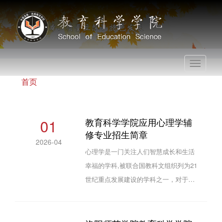
Toggle
navigati
首页
01
教育科学学院应用心理学辅
修专业招生简章
2026-04
心理学是一门关注人们智慧成长和生活
幸福的学科,被联合国教科文组织列为21
世纪重点发展建设的学科之一，对于人
们的工作和生活具有不可或缺的作用。
应用心理学是心理学中迅速发展的一个
重要学科分支，致力于将心理学理论应