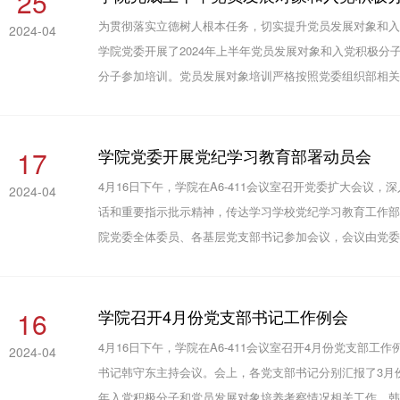
25
为贯彻落实立德树人根本任务，切实提升党员发展对象和入
2024-04
学院党委开展了2024年上半年党员发展对象和入党积极分
分子参加培训。党员发展对象培训严格按照党委组织部相
实践教学（观看教育影片、讨论分享、现场教学）和撰写
学、现场教学...
17
学院党委开展党纪学习教育部署动员会
4月16日下午，学院在A6-411会议室召开党委扩大会议
2024-04
话和重要指示批示精神，传达学习学校党纪学习教育工作
院党委全体委员、各基层党支部书记参加会议，会议由党
了《中共洛阳师范学院教育科学学院委员会关于在全校党
展党纪学习教...
16
学院召开4月份党支部书记工作例会
4月16日下午，学院在A6-411会议室召开4月份党支部
2024-04
书记韩守东主持会议。会上，各党支部书记分别汇报了3月份
年入党积极分子和党员发展对象培养考察情况相关工作。