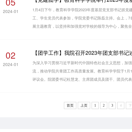
05
1月4日下午，教育科学学院2023年度基层党支部书记抓党
2024-01
工、学生党员代表参加，学院党委书记陈磊主持。会上，7
展主题教育，以坚持和加强党对学校的领导为中心，聚焦
力、全面促进基层党支部和师生党员作用发挥等，总结梳
问题不足，提出...
02
【团学工作】我院召开2023年团支部书记
为深入学习贯彻习近平新时代中国特色社会主义思想，加
2024-01
流，推动学院共青团工作高质量发展。教育科学学院于1月1日
评议会。院团委书记杜慧龙、主席团成员及团干、团员代
书记紧密结合工作职责，利用PPT展示的方式进行现场述
不足之处及整改...
首页
上页
1
2
3
4