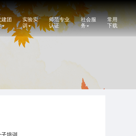
党建团
实验实
师范专业
社会服
常用
学
训
认证
务
下载
分子培训