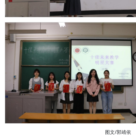
图文/郭靖依