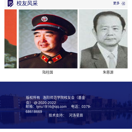
校友风采
更多
王 玉
2019
1000
音乐学院2005
年9月
级校友认养树
8日
木
体育系87级校友
2019
6300
体育学院87级
年9月
认养树木
8日
杨 博
2019
1500
数学学院2005
年9月
级校友认养树
9日
木
洛阳市儒墨科技有
2019
121863
电子商务学院
限公司
陆柱国
年12
朱慈源
专项
月5日
杨中有
2019
100000
石画研究专项
年11
版权所有 洛阳师范学院校友会（基金
月3日
会） @ 2020-2022
邮箱：lynu1916@qq.com 电话：0379-
柴跃廷
2019
100000
电子商务学院
68618669
年11
专项
技术支持： 河洛星辰
月4日
张洛
2020
雅库音乐数字化
计算机系98级