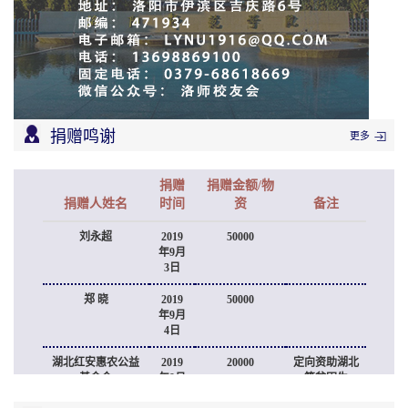
捐赠鸣谢
更多
捐赠
捐赠金额/物
捐赠人姓名
时间
资
备注
刘永超
2019
50000
年9月
3日
郑 晓
2019
50000
年9月
4日
湖北红安惠农公益
2019
20000
定向资助湖北
基金会
年9月
籍贫困生
6日