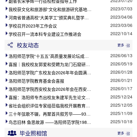
2023/07/20
副省长宋争辉一行莅校检查指导工作
2023/07/03
我校获文化和旅游部“文化和旅游研究基地”授牌
2023/04/06
河南省普通高校“大美学工”颁奖典礼暨学生工作优秀成果展演在我校隆重举行
2023/03/06
学校召开2023年工作会议
2022/10/14
学校召开一流本科专业建设工作推进会
校友动态
更多
2026/06/13
洛阳师范学院“十五五”高质量发展论坛成功举办 海内外校友共话母校新发展
2026/05/19
喜报｜我校校友郭爱和受聘为龙门石窟研究院学术委员会委员
2026/01/28
洛阳师范学院广东校友会2026年年会圆满举行
2026/01/21
洛阳师范学院教育基金会喜报
2026/01/17
洛阳师范学院西安校友会2026年会在西安顺利召开
2025/12/24
喜报：洛阳师专杰出校友朱建军先生论文入选国际经济协会第21届世界大会
2025/12/05
省社会组织评估专家组莅临我校开展教育基金会等级评估
2025/11/09
三十年弦歌不辍，再聚首共叙芳华——93级历史教育校友毕业三十周年返校活动暨“怀源”文化石揭幕仪式举行
2025/10/18
鸟恋旧林 鱼思故源 ——洛阳师范学院1985届中文专业校友毕业四十载返校聚首
毕业照相馆
更多