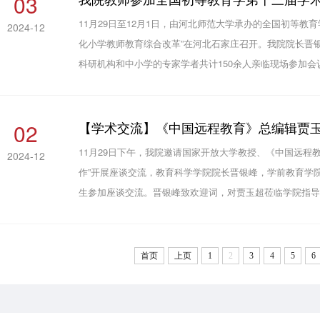
03
11月29日至12月1日，由河北师范大学承办的全国初等教
2024-12
化小学教师教育综合改革”在河北石家庄召开。我院院长晋
科研机构和中小学的专家学者共计150余人亲临现场参加
主持，中国教育学会教育学分会副理事长王本陆和全国初
有主题报...
02
【学术交流】《中国远程教育》总编辑贾
11月29日下午，我院邀请国家开放大学教授、《中国远程教
2024-12
作”开展座谈交流，教育科学学院院长晋银峰，学前教育学院
生参加座谈交流。晋银峰致欢迎词，对贾玉超莅临学院指导
文章”“作者抱怨文章难发”两个话题切入，认为这两个问题的
首页
上页
1
2
3
4
5
6