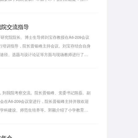
括：教育强国建设的理论与实践研究、教育高质量发
我院交流指导
研究院院长、博士生导师刘宝存教授在A6-209会议
进行培训指导，院长晋银峰主持会议。刘宝存结合自身
报途径、选题与设计论证等方面与现场教师进行了深
研究框架、研究思路与方法、课题团队成员构成等方
人，到我院考察交流。院长晋银峰、党委书记陈磊、副
在A6-209会议室进行，院长晋银峰主持并致欢迎
、学科建设、师范生培养等。郭颖介绍了小学教育专
绍了考察交流的目的和郑州工商学院文法学院的基本
术年会