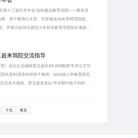
育学第十三届学术年会“加快建设教育强国——聚焦深
银峰、骨干教师白文昊、刘亚楠及40余所师范院校、
会议。开幕式由河北师范大学初等教育学院院长潘新民
等教育学学术委员会理事长刘立德致辞。本次年会设
玉超来我院交流指导
育》杂志社总编辑贾玉超在A6-209围绕“学术论文写
院长郭利强及科研骨干教师、2024级小学教育研究
交流表示感谢。贾玉超首先以“学术期刊收不到好的
根源在于学术期刊和文章作者对于“好的学术论文”...
下页
尾页