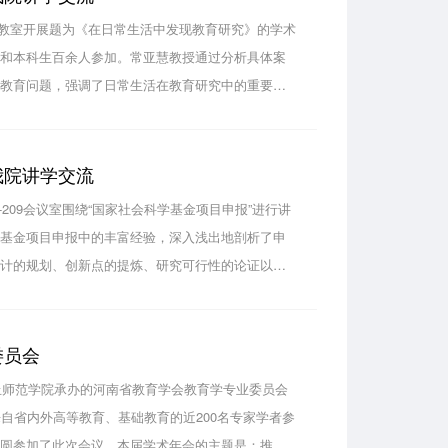
16教室开展题为《在日常生活中发现教育研究》的学术
生和本科生百余人参加。常亚慧教授通过分析具体案
的教育问题，强调了日常生活在教育研究中的重要
的每一个角落，要善于将日常问题变成专业问题来研
我院讲学交流
-209会议室围绕“国家社会科学基金项目申报”进行讲
科基金项目申报中的丰富经验，深入浅出地剖析了申
设计的规划、创新点的提炼、研究可行性的论证以及
，李西营审阅了部分教师的项目论证活页，提出了有
委员会
商丘师范学院承办的河南省教育学会教育学专业委员会
自省内外高等教育、基础教育的近200名专家学者参
李圆参加了此次会议。本届学术年会的主题是：推进