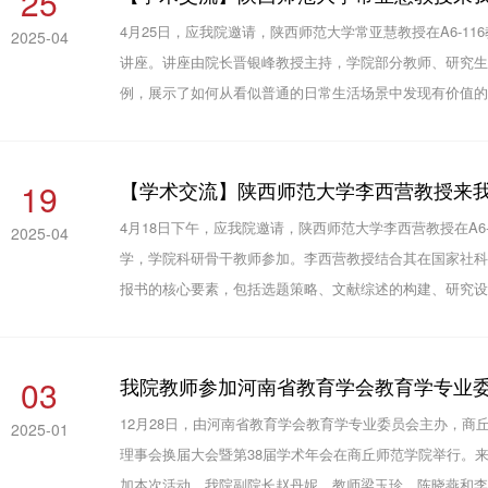
25
4月25日，应我院邀请，陕西师范大学常亚慧教授在A6-1
2025-04
讲座。讲座由院长晋银峰教授主持，学院部分教师、研究
例，展示了如何从看似普通的日常生活场景中发现有价值
性。她指出教育不仅仅发生在课堂上，更存在于我们生活
究。研究者既担...
19
【学术交流】陕西师范大学李西营教授来
4月18日下午，应我院邀请，陕西师范大学李西营教授在A6
2025-04
学，学院科研骨干教师参加。李西营教授结合其在国家社
报书的核心要素，包括选题策略、文献综述的构建、研究
研究基础的阐述，为老师们带来了宝贵的经验分享。最后
针对性的修...
03
我院教师参加河南省教育学会教育学专业
12月28日，由河南省教育学会教育学专业委员会主办，
2025-01
理事会换届大会暨第38届学术年会在商丘师范学院举行。来
加本次活动。我院副院长赵丹妮、教师梁玉珍、陈晓燕和