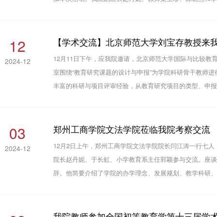
教育高质量发展，服务教育强国建设。下设的主要议题包
展与拔尖创新...
12
【学术交流】北京师范大学刘宝存教授来
12月11日下午，应我院邀请，北京师范大学国际与比较教育
2024-12
室围绕“教育研究课题的设计与申报”为学院科研骨干教师
丰富的科研与项目评审经验，从教育研究项目的类型、申
入座谈交流。从课题的设计论证，选题依据、文献综述、
面进行了...
03
郑州工商学院文法学院莅临我院考察交流
12月2日上午，郑州工商学院文法学院院长闫江涛一行七
2024-12
院长赵丹妮、于长虹、小学教育系主任郭颖参与交流。座谈会
辞。他简要介绍了学院的办学理念、发展规划、教学科研
业培养模式、专业人才培养等方面的经验做法。闫江涛介
情况。双方围...
我院教师参加全国初等教育学第十三届学