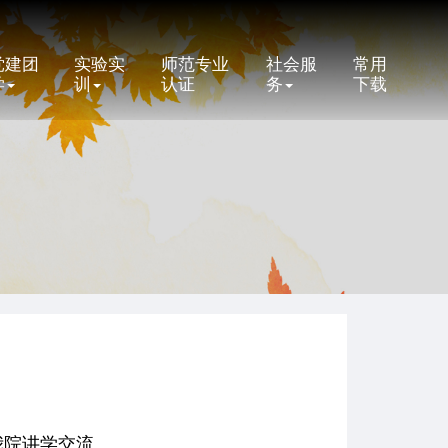
党建团
实验实
师范专业
社会服
常用
学
训
认证
务
下载
我院讲学交流