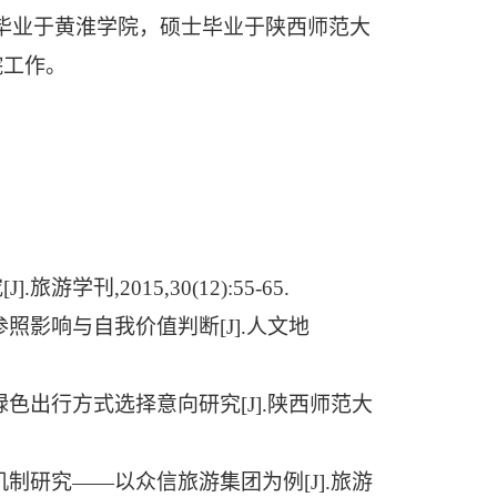
毕业于
黄淮学院
，
硕士毕业于陕西师范大
院工作。
究
[J].
旅游学刊
,2015,30(12):55-65.
参照影响与自我价值判断
[J].
人文地
绿色出行方式选择意向研究
[J].
陕西师范大
机制研究——以众信旅游集团为例
[J].
旅游