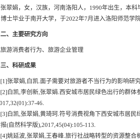
张翠娟
，女，汉族，河南洛阳人，
19
90
年出生，本科
，
博士毕业于
南开
大学，于
20
22
年
7
月进入洛阳师范学
二、主要研究方向
旅游
消费者行为、旅游企业管理
三、科研成果
[1]
张翠娟
,
白凯
.
面子需要对旅游者不当行为的影响研
[2]
白凯
,
李创新
,
张翠娟
.
西安城市居民绿色出行的群体
017,32(01):37-46.
[3]
白凯
,
张翠娟
,
黄琦珂
.
符号消费视角下西安城市居民
学报
(
自然科学版
),2017,45(04):105-113.
[4]
姚延波
,
张翠娟
,
王春峰
.
旅行社战略转型的资源整合