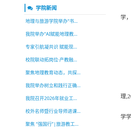
学院新闻
学
地理与旅游学院举办“书记讲就业”专题讲座
我院举办“AI赋能地理教科研新路径”专题讲座
专家引航凝共识 赋能现代产业学院高质量建设
校院联动拓岗位·产教融合育英才 ——我院举办
聚焦地理教育动态，共探学术提质之道——杨娅娜
我院举办树立和践行正确政绩观学习教育读书班
理
,2
我院召开2026年就业工作部署会
校外名师暨行业导师进课堂│融河洛文化于教学
学
聚焦 “强国行”|旅游教工党支部与MTA师生赴栾