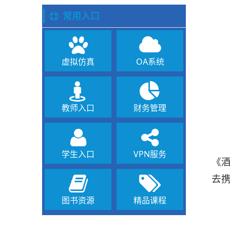
常用入口
虚拟仿真
OA系统
教师入口
财务管理
学生入口
VPN服务
《
去
图书资源
精品课程