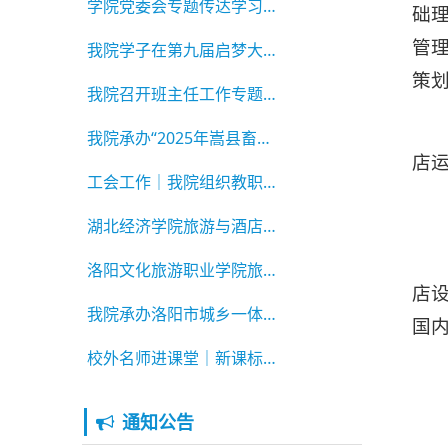
学院党委会专题传达学习省委经济工作会议精神
础
管
我院学子在第九届启梦大学生职业规划大赛中斩获
策
我院召开班主任工作专题会
我院承办“2025年嵩县畜牧（牛羊养殖）高素质农
店
工会工作｜我院组织教职工开展冬至包饺子活动
湖北经济学院旅游与酒店管理学院到我院考察交流
洛阳文化旅游职业学院旅游管理与乡村振兴学院到
店
我院承办洛阳市城乡一体化示范区2025年乡土文化
国
校外名师进课堂｜新课标指引教学转型路 专家助
通知公告